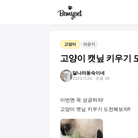
고양이
라운지
고양이 캣닢 키우기 
달나라동숙이네
2023.11.20
· 조회 39
이번엔 꼭 성공하자!
고양이 캣닢 키우기 도전해보자!!