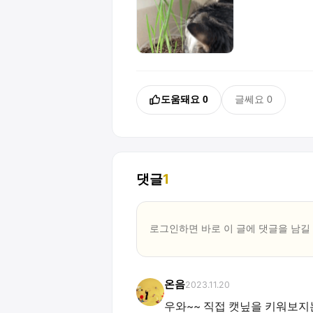
도움돼요
0
글쎄요
0
댓글
1
로그인하면 바로 이 글에
댓글
을 남길
온음
2023.11.20
우와~~ 직접 캣닢을 키워보지