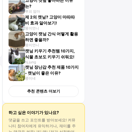
고양이 캣닢 좋아하는 이유
는?
루피 엄마
제 2의 캣닢? 고양이 마따따
비 효과 알아보기!
몽이언니
고양이 캣닢 간식 어떻게 활용
하면 좋을까?
몽이언니
캣닢 키우기 추천템 10가지,
식물 초보도 키우기 쉬워요!
hj.jung
캣닢 장난감 추천 제품 10가지
- 캣닢이 좋은 이유?
콩이네
추천 콘텐츠 더보기
하고 싶은 이야기가 있나요?
댓글
을 쓰고 포인트를 받아보세요! 커뮤
니티 참여자에게 유익하거나, 재미를 주
는
댓글
은 커뮤니티 매니저가 선정하여