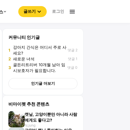
로그인
스
글쓰기
커뮤니티 인기글
강아지 간식은 어디서 주로 사
댓글 2
1
세요?
댓글 1
2
새로운 녀석
골든리트리버 10개월 남아 임
댓글 0
3
시보호자가 필요합니다.
인기글 더보기
비마이펫 추천 콘텐츠
캣닢, 고양이뿐만 아니라 사람
에게도 좋다고?
hj.jung