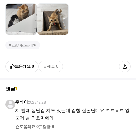
#
고양이스크래처
도움돼요
0
글쎄요
0
댓글
1
춘식이
2023.12.28
저 벌레 장난감 저도 있는데 엄청 잘논던데요 ㅋㅋㅎㅋ 앙
문거 넘 귀요미에유
도움돼요
0
답글
0