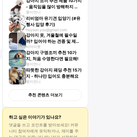
강아지 조끼 추천 제품 10가지
- 움직임을 많이 방해하지 않
몽이언니
아요
리비엄마 유기견 입양기 (#유
행사 입양 후기)
hoyoon.you@gmail.com
강아지 옷, 겨울철에 필수일
까? 입어야 하는 견종 및 제품
비마이펫
추천 Top 7
강아지 구명조끼 추천 10가
지, 처음 수영한다면 필요해!
몽이언니
따뜻한 강아지 패딩 추천 15가
지 - 하나만 입어도 충분해요
몽이언니
추천 콘텐츠 더보기
하고 싶은 이야기가 있나요?
댓글
을 쓰고 포인트를 받아보세요! 커뮤
니티 참여자에게 유익하거나, 재미를 주