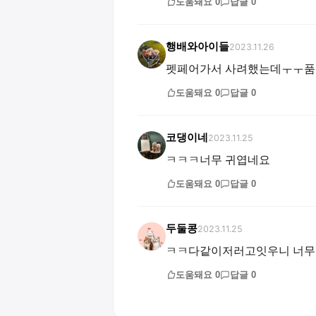
도움돼요
0
답글
0
행배와아이들
2023.11.26
펫페어가서 사려했는데ㅜㅜ품
도움돼요
0
답글
0
코댕이네
2023.11.25
ㅋㅋㅋ너무 귀엽네요
도움돼요
0
답글
0
두둘콩
2023.11.25
ㅋㅋ다같이저러고잇우니 너
도움돼요
0
답글
0