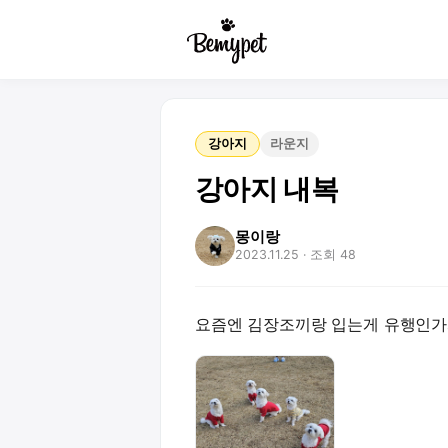
강아지
라운지
강아지 내복
몽이랑
2023.11.25
· 조회 48
요즘엔 김장조끼랑 입는게 유행인가봐