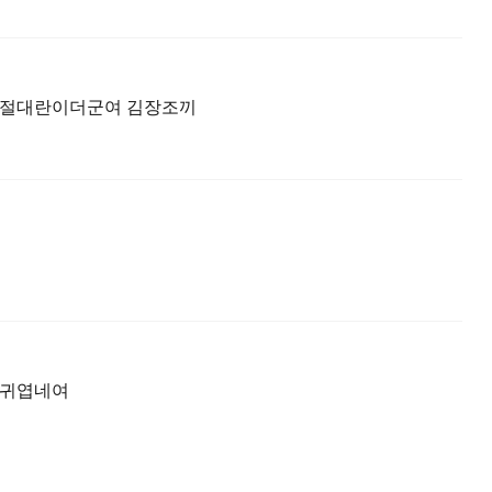
절대란이더군여 김장조끼
무귀엽네여