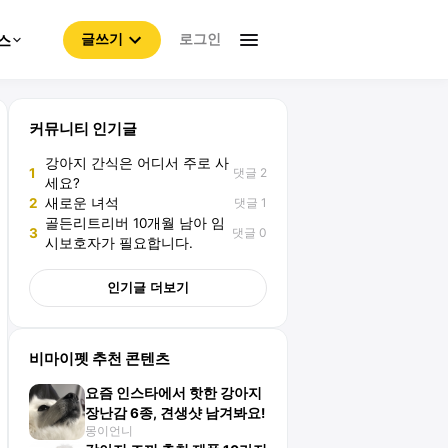
로그인
스
글쓰기
커뮤니티 인기글
강아지 간식은 어디서 주로 사
댓글 2
1
세요?
댓글 1
2
새로운 녀석
골든리트리버 10개월 남아 임
댓글 0
3
시보호자가 필요합니다.
인기글 더보기
비마이펫 추천 콘텐츠
요즘 인스타에서 핫한 강아지
장난감 6종, 견생샷 남겨봐요!
몽이언니