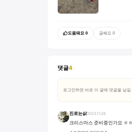
도움돼요
0
글쎄요
0
댓글
4
로그인하면 바로 이 글에
댓글
을 남길
진로는삵
2023.11.26
크리스마스 준비중인가요 ㅎ