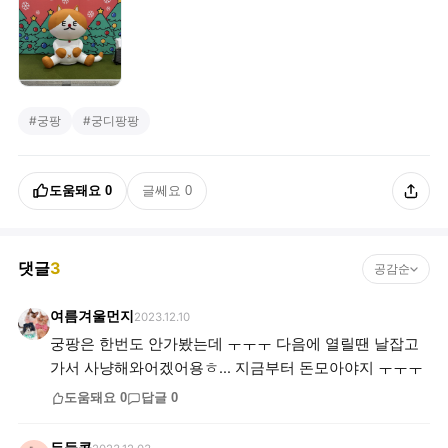
#
궁팡
#
궁디팡팡
도움돼요
0
글쎄요
0
댓글
3
공감순
여름겨울먼지
2023.12.10
궁팡은 한번도 안가봤는데 ㅜㅜㅜ 다음에 열릴땐 날잡고
가서 사냥해와어겠어용ㅎ... 지금부터 돈모아야지 ㅜㅜㅜ
도움돼요
0
답글
0