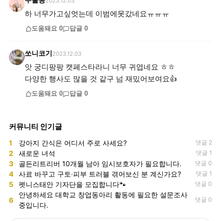
두둘콩
2023.12.03
하 너무가고싶엇는데 이범에못갔네요ㅠㅠㅠ
도움돼요
0
답글
0
쏘니코기
2023.12.03
앗 궁디팡팡 캣페스타라니 너무 귀엽네요 ㅎㅎ
다양한 행사도 많을 것 같구 넘 재밌어보여요👍
도움돼요
0
답글
0
커뮤니티 인기글
1
강아지 간식은 어디서 주로 사세요?
댓글 2
2
새로운 녀석
댓글 1
3
골든리트리버 10개월 남아 임시보호자가 필요합니다.
댓글 0
4
사료 바꾸고 구토·피부 트러블 겪어보신 분 계신가요?
댓글 1
5
펫니스태안 기자단을 모집합니다🐾
댓글 0
안녕하세요 대학교 창업동아리 활동에 필요한 설문조사
6
댓글 0
중입니다.