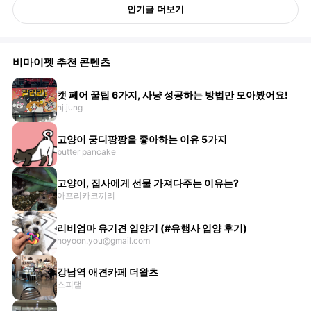
인기글 더보기
비마이펫 추천 콘텐츠
캣 페어 꿀팁 6가지, 사냥 성공하는 방법만 모아봤어요!
hj.jung
고양이 궁디팡팡을 좋아하는 이유 5가지
butter pancake
고양이, 집사에게 선물 가져다주는 이유는?
아프리카코끼리
리비엄마 유기견 입양기 (#유행사 입양 후기)
hoyoon.you@gmail.com
강남역 애견카페 더왈츠
스피댇