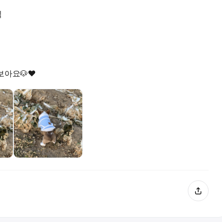
씩
아요🐶❤️