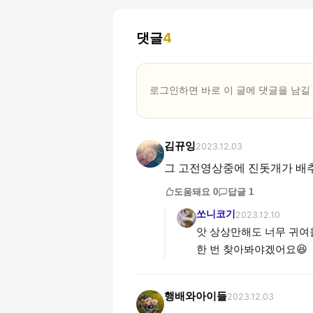
댓글
4
로그인하면 바로 이 글에
댓글
을 남길
김뀨잉
2023.12.03
그 고전영상중에 진돗개가 배추
도움돼요
0
답글
1
쏘니코기
2023.12.10
앗 상상만해도 너무 귀여
한 번 찾아봐야겠어요😆
행배와아이들
2023.12.03