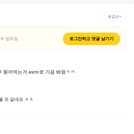
공감순
 수 있어요
로그인하고
댓글
남기기
 뜯어먹는거 asmr로 가끔 봐옄ㅋㅋ
울 것 같네요 ㅎㅎ