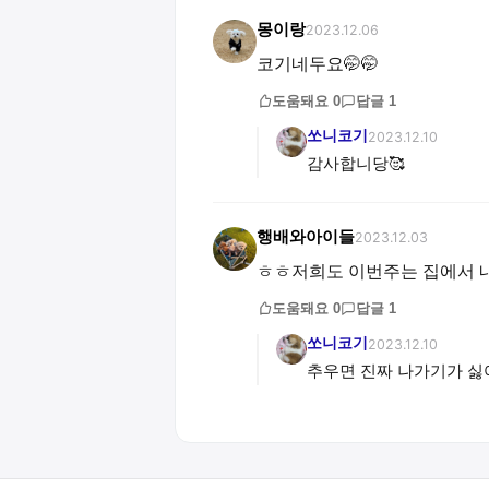
몽이랑
2023.12.06
코기네두요🤭🤭
도움돼요
0
답글
1
쏘니코기
2023.12.10
감사합니당🥰
행배와아이들
2023.12.03
ㅎㅎ저희도 이번주는 집에서 
도움돼요
0
답글
1
쏘니코기
2023.12.10
추우면 진짜 나가기가 