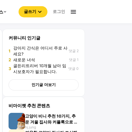
로그인
스
글쓰기
커뮤니티 인기글
강아지 간식은 어디서 주로 사
댓글 2
1
세요?
댓글 1
2
새로운 녀석
골든리트리버 10개월 남아 임
댓글 0
3
시보호자가 필요합니다.
인기글 더보기
비마이펫 추천 콘텐츠
고양이 비니 추천 10가지, 추
운 겨울 집사와 커플룩으로 완
hj.jung
성!