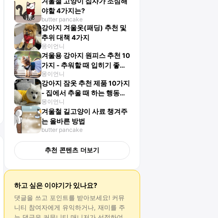
겨울철 고양이 집사가 조심해
야할 4가지는?
butter pancake
강아지 겨울옷(패딩) 추천 및
추위 대책 4가지
몽이언니
겨울용 강아지 원피스 추천 10
가지 - 추워할 때 입히기 좋아
몽이언니
요
강아지 잠옷 추천 제품 10가지
- 집에서 추울 때 하는 행동
몽이언니
은?
겨울철 길고양이 사료 챙겨주
는 올바른 방법
butter pancake
추천 콘텐츠 더보기
하고 싶은 이야기가 있나요?
댓글
을 쓰고 포인트를 받아보세요! 커뮤
니티 참여자에게 유익하거나, 재미를 주
는
댓글
은 커뮤니티 매니저가 선정하여