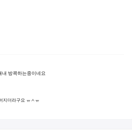
내내 방콕하는중이네요
싫어지더라구요 ㅠㅅㅠ