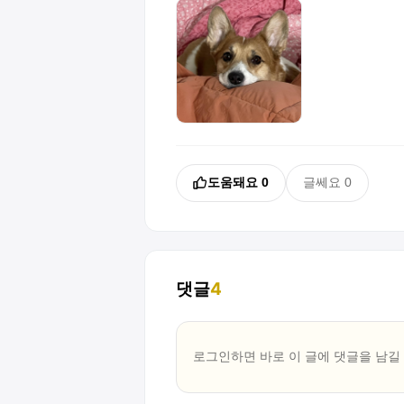
도움돼요
0
글쎄요
0
댓글
4
로그인하면 바로 이 글에
댓글
을 남길