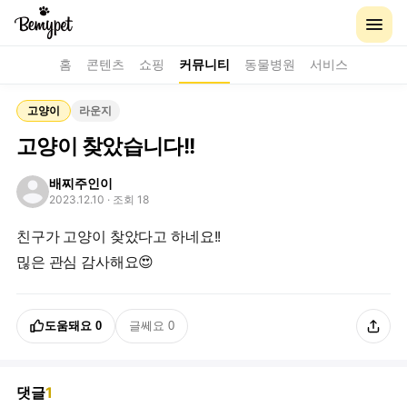
홈
콘텐츠
쇼핑
커뮤니티
동물병원
서비스
고양이
라운지
고양이 찾았습니다!!
배찌주인이
2023.12.10
· 조회 18
친구가 고양이 찾았다고 하네요!!
믾은 관심 감사해요😍
도움돼요
0
글쎄요
0
댓글
1