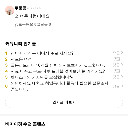
두둘콩
2023.12.10
오 너무다행이에요
도움돼요
0
답글
0
커뮤니티 인기글
1
강아지 간식은 어디서 주로 사세요?
댓글 2
2
새로운 녀석
댓글 1
3
골든리트리버 10개월 남아 임시보호자가 필요합니다.
댓글 0
4
사료 바꾸고 구토·피부 트러블 겪어보신 분 계신가요?
댓글 1
5
펫니스태안 기자단을 모집합니다🐾
댓글 0
안녕하세요 대학교 창업동아리 활동에 필요한 설문조사
6
댓글 0
중입니다.
인기글 더보기
비마이펫 추천 콘텐츠