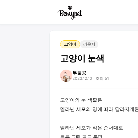
고양이
라운지
고양이 눈색
두둘콩
2023.12.10
· 조회 51
고양이의 눈 색깔은
멜라닌 세포의 양에 따라 달라지게
멜라닌 세포가 적은 순서대로
블루,그린,골드,쿠퍼