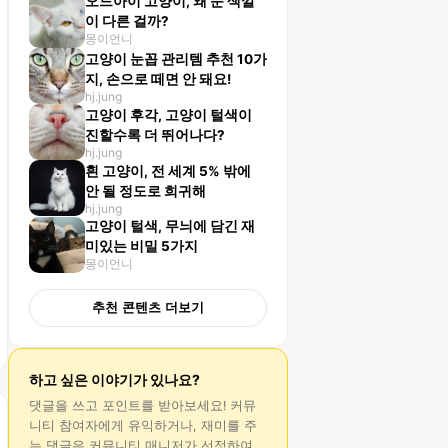
오드아이 고양이, 왜 눈 색깔
이 다른 걸까?
몽이언니
고양이 눈꼽 관리템 추천 10가
지, 손으로 떼면 안 돼요!
hj.jung
고양이 후각, 고양이 털색이
진할수록 더 뛰어나다?
hj.jung
흰 고양이, 전 세계 5% 밖에
안 될 정도로 희귀해
hj.jung
고양이 털색, 무늬에 담긴 재
미있는 비밀 5가지
몽이언니
추천 콘텐츠 더보기
하고 싶은 이야기가 있나요?
댓글
을 쓰고 포인트를 받아보세요! 커뮤
니티 참여자에게 유익하거나, 재미를 주
는
댓글
은 커뮤니티 매니저가 선정하여