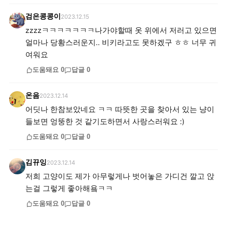
검은콩콩이
2023.12.15
zzzzㅋㅋㅋㅋㅋㅋㅋ나가야할때 옷 위에서 저러고 있으면
얼마나 당황스러운지.. 비키라고도 못하겠구 ㅎㅎ 너무 귀
여워요
도움돼요
0
답글
0
온음
2023.12.14
어딧나 한참보았네요 ㅋㅋ 따뜻한 곳을 찾아서 있는 냥이
들보면 엉뚱한 것 같기도하면서 사랑스러워요 :)
도움돼요
0
답글
0
김뀨잉
2023.12.14
저희 고양이도 제가 아무렇게나 벗어놓은 가디건 깔고 앉
는걸 그렇게 좋아해욬ㅋㅋ
도움돼요
0
답글
0