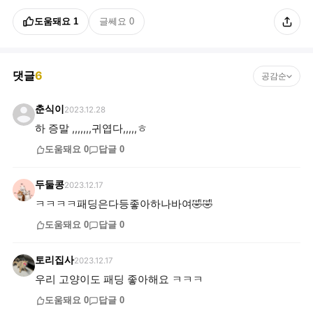
도움돼요
1
글쎄요
0
댓글
6
공감순
춘식이
2023.12.28
하 증말 ,,,,,,,귀엽다,,,,,ㅎ
도움돼요
0
답글
0
두둘콩
2023.12.17
ㅋㅋㅋㅋ패딩은다등좋아하나바여🤣🤣
도움돼요
0
답글
0
토리집사
2023.12.17
우리 고양이도 패딩 좋아해요 ㅋㅋㅋ
도움돼요
0
답글
0