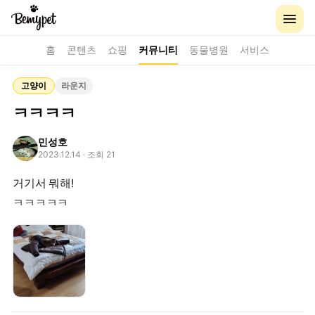
홈
콘텐츠
쇼핑
커뮤니티
동물병원
서비스
고양이
라운지
ㅋㅋㅋㅋ
민성호
2023.12.14
· 조회 21
거기서 뭐해!
ㅋㅋㅋㅋㅋ