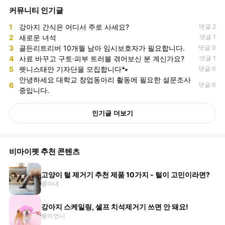
커뮤니티 인기글
1
강아지 간식은 어디서 주로 사세요?
댓글 2
2
새로운 녀석
댓글 1
3
골든리트리버 10개월 남아 임시보호자가 필요합니다.
댓글 0
4
사료 바꾸고 구토·피부 트러블 겪어보신 분 계신가요?
댓글 1
5
펫니스태안 기자단을 모집합니다🐾
댓글 0
안녕하세요 대학교 창업동아리 활동에 필요한 설문조사
6
댓글 0
중입니다.
인기글 더보기
비마이펫 추천 콘텐츠
고양이 털 제거기 추천 제품 10가지 - 털이 고민이라면?
콩이네
강아지 스케일링, 셀프 치석제거기 쓰면 안 돼요!
몽이언니