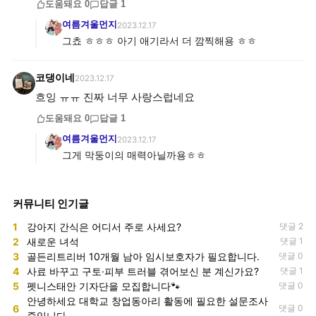
도움돼요
0
답글
1
여름겨울먼지
2023.12.17
그쵸 ㅎㅎㅎ 아기 애기라서 더 깜찍해용 ㅎㅎ
코댕이네
2023.12.17
흐잉 ㅠㅠ 진짜 너무 사랑스럽네요
도움돼요
0
답글
1
여름겨울먼지
2023.12.17
그게 막둥이의 매력아닐까용ㅎㅎ
커뮤니티 인기글
1
강아지 간식은 어디서 주로 사세요?
댓글 2
2
새로운 녀석
댓글 1
3
골든리트리버 10개월 남아 임시보호자가 필요합니다.
댓글 0
4
사료 바꾸고 구토·피부 트러블 겪어보신 분 계신가요?
댓글 1
5
펫니스태안 기자단을 모집합니다🐾
댓글 0
안녕하세요 대학교 창업동아리 활동에 필요한 설문조사
6
댓글 0
중입니다.