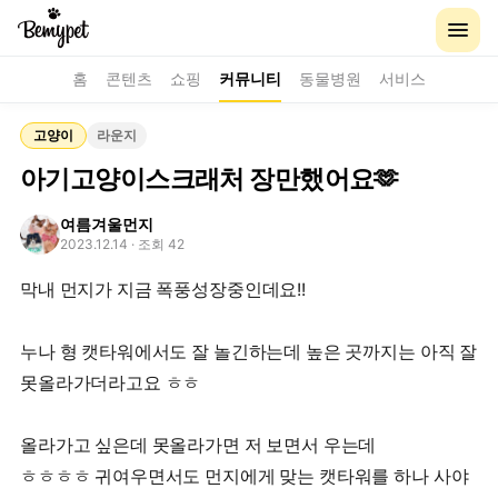
홈
콘텐츠
쇼핑
커뮤니티
동물병원
서비스
고양이
라운지
아기고양이스크래처 장만했어요🫶
여름겨울먼지
2023.12.14
· 조회 42
막내 먼지가 지금 폭풍성장중인데요!!
누나 형 캣타워에서도 잘 놀긴하는데 높은 곳까지는 아직 잘
못올라가더라고요 ㅎㅎ
올라가고 싶은데 못올라가면 저 보면서 우는데
ㅎㅎㅎㅎ 귀여우면서도 먼지에게 맞는 캣타워를 하나 사야