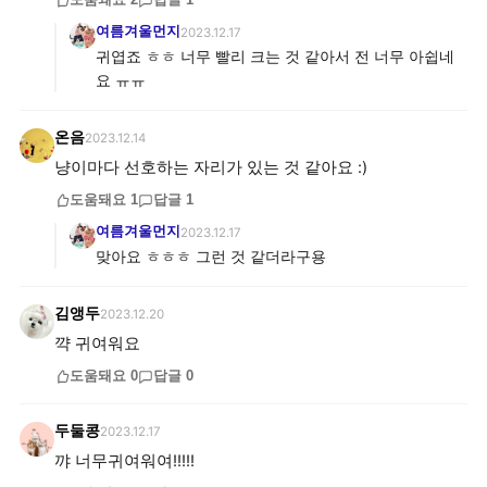
도움돼요
2
답글
1
여름겨울먼지
2023.12.17
귀엽죠 ㅎㅎ 너무 빨리 크는 것 같아서 전 너무 아쉽네
요 ㅠㅠ
온음
2023.12.14
냥이마다 선호하는 자리가 있는 것 같아요 :)
도움돼요
1
답글
1
여름겨울먼지
2023.12.17
맞아요 ㅎㅎㅎ 그런 것 같더라구용
김앵두
2023.12.20
꺅 귀여워요
도움돼요
0
답글
0
두둘콩
2023.12.17
꺄 너무귀여워여!!!!!