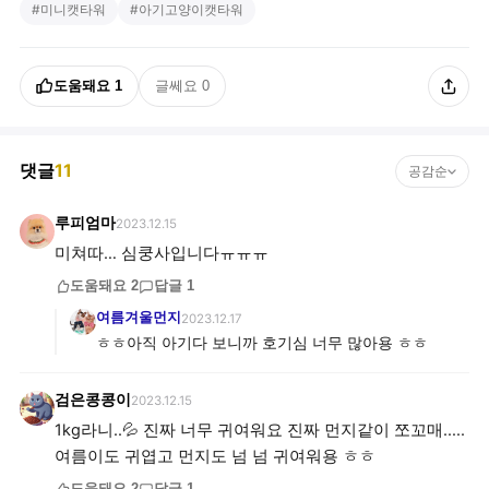
#
미니캣타워
#
아기고양이캣타워
도움돼요
1
글쎄요
0
댓글
11
공감순
루피엄마
2023.12.15
미쳐따… 심쿵사입니다ㅠㅠㅠ
도움돼요
2
답글
1
여름겨울먼지
2023.12.17
ㅎㅎ아직 아기다 보니까 호기심 너무 많아용 ㅎㅎ
검은콩콩이
2023.12.15
1kg라니..💦 진짜 너무 귀여워요 진짜 먼지같이 쪼꼬매.....
여름이도 귀엽고 먼지도 넘 넘 귀여워용 ㅎㅎ