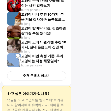
고양이 추위 대책! 추울 때 보
이는 사인 알아보기
butter pancake
고양이 비니 추천 10가지, 추
운 겨울 집사와 커플룩으로 완
hj.jung
성!
고양이 발바닥 각질, 건조하면
갈라질 수도 있어요!
hj.jung
고양이 코딱지 관리템 추천 10
가지, 실내 온습도에 신경 써
hj.jung
야
고양이 비만 측정 기준, 우리
고양이는 적정 체중일까?
butter pancake
추천 콘텐츠 더보기
하고 싶은 이야기가 있나요?
댓글
을 쓰고 포인트를 받아보세요! 커뮤
니티 참여자에게 유익하거나, 재미를 주
는
댓글
은 커뮤니티 매니저가 선정하여