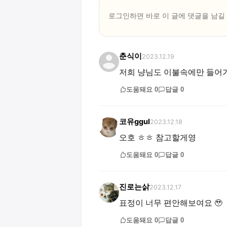
로그인하면 바로 이 글에
댓글
을 남길
춘식이
2023.12.19
저희 냥님도 이불속에만 들어
도움돼요
0
답글
0
코유ggul
2023.12.18
오호 ㅎㅎ 참고할게영
도움돼요
0
답글
0
진로는삵
2023.12.17
표정이 너무 편안해보여요 🥹
도움돼요
0
답글
0