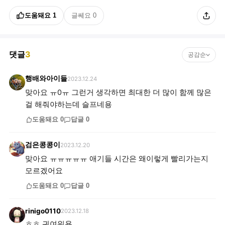
도움돼요
1
글쎄요
0
댓글
3
공감순
행배와아이들
2023.12.24
맞아요 ㅠ0ㅠ 그런거 생각하면 최대한 더 많이 함께 많은
걸 해줘야하는데 슬프네용
도움돼요
0
답글
0
검은콩콩이
2023.12.20
맞아요 ㅠㅠㅠㅠㅠ 애기들 시간은 왜이렇게 빨리가는지
모르겠어요
도움돼요
0
답글
0
rinigo0110
2023.12.18
ㅎㅎ 귀여워용