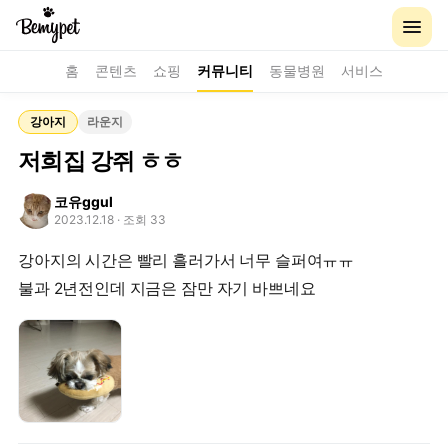
홈
콘텐츠
쇼핑
커뮤니티
동물병원
서비스
강아지
라운지
저희집 강쥐 ㅎㅎ
코유ggul
2023.12.18
· 조회 33
강아지의 시간은 빨리 흘러가서 너무 슬퍼여ㅠㅠ
불과 2년전인데 지금은 잠만 자기 바쁘네요