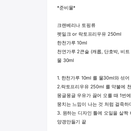
*준비물*
크랜베리나 토핑류
펫밀크 or 락토프리우유 250ml
한천가루 10ml
천연가루 2큰술 (캐롭, 단호박, 비트 
물 30ml
1. 한천가루 10ml 를 물30ml와 
2.락토프리우유 250ml 를 약불에
몽글몽글 우유가 끓어 오를 때 1번
뭉치는 느낌이 나는 것 처럼 걸죽하
3. 원하는 디자인 틀에 오일을 살짝
양갱만들기 끝