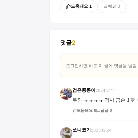
도움돼요
1
글쎄요
0
댓글
2
로그인하면 바로 이 글에
댓글
을 남길
검은콩콩이
2024.01.11
우와 ㅠㅠㅠㅠ 역시 금손..! 
도움돼요
0
답글
0
쏘니코기
2023.12.24