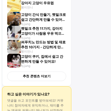
강아지 고양이 우유껌
몽이언니
고양이 간식 만들기, 펫밀크로
쉽고 간단하게 만들 수 있어
hj.jung
요!
펫밀크 추천 11가지, 강아지
고양이가 사람용 우유 먹으면
hj.jung
안 돼요!
퍼푸치노 만드는 방법 및 재료
추천 10가지 - 간단하게 만들
몽이언니
수 있어요
고양이 쿠키, 집에서 쉽고 간
편하게 만들 수 있어요!
hj.jung
추천 콘텐츠 더보기
하고 싶은 이야기가 있나요?
댓글
을 쓰고 포인트를 받아보세요! 커뮤
니티 참여자에게 유익하거나, 재미를 주
는
댓글
은 커뮤니티 매니저가 선정하여