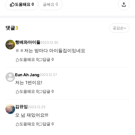
도움돼요
0
글쎄요
0
댓글
3
공감순
행배와아이들
2023.12.30
ㅎㅎ저는 방마다 아이들집이있네요
도움돼요
0
답글
0
Eun Ah Jang
2023.12.27
저는 1번이요!
도움돼요
0
답글
0
김뀨잉
2023.12.25
오 넘 재밌어요!!!
도움돼요
0
답글
0