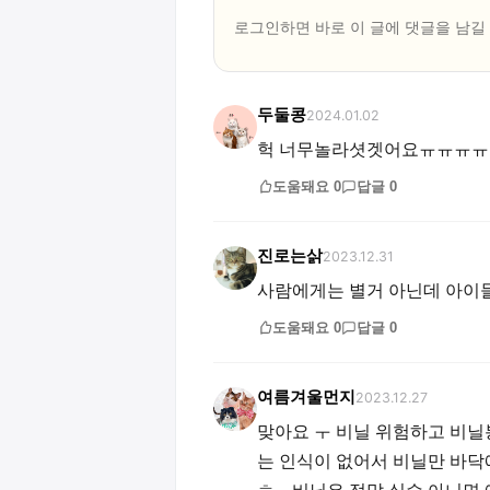
로그인하면 바로 이 글에
댓글
을 남길
두둘콩
2024.01.02
헉 너무놀라셧겟어요ㅠㅠㅠㅠ
도움돼요
0
답글
0
진로는삵
2023.12.31
사람에게는 별거 아닌데 아이들
도움돼요
0
답글
0
여름겨울먼지
2023.12.27
맞아요 ㅜ 비닐 위험하고 비닐
는 인식이 없어서 비닐만 바닥