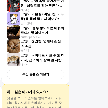
고양이 가방 속에 들어가는 이
유 - 냥덕후를 위한 튼튼한 가
hj.jung
방 추천 5가지
고양이 이물질 (비닐, 천, 고무
등)을 물어 뜯거나 먹어요!
몽이언니
고양이, 봉투 좋아하는 이유와
주의사항 알아보기
butter pancake
고양이 전염병, 언제나 조심
또 조심!
콩이네
고양이 다이어트 사료 추천 11
가지, 급격하게 살 빼면 지방
hj.jung
간 올 수 있어
추천 콘텐츠 더보기
하고 싶은 이야기가 있나요?
댓글
을 쓰고 포인트를 받아보세요! 커뮤
니티 참여자에게 유익하거나, 재미를 주
는
댓글
은 커뮤니티 매니저가 선정하여