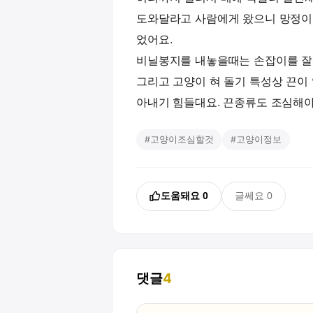
도와달라고 사람에게 왔으니 망정이
었어요.
비닐봉지를 내놓을때는 손잡이를 잘
그리고 고양이 혀 돌기 특성상 끈이
아내기 힘들대요. 끈종류도 조심해
#
고양이조심할것
#
고양이정보
도움돼요
0
글쎄요
0
댓글
4