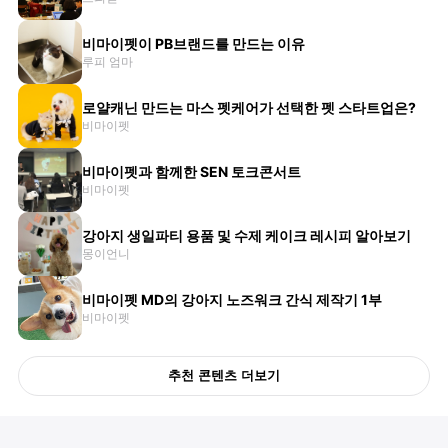
비마이펫이 PB브랜드를 만드는 이유
루피 엄마
로얄캐닌 만드는 마스 펫케어가 선택한 펫 스타트업은?
비마이펫
비마이펫과 함께한 SEN 토크콘서트
비마이펫
강아지 생일파티 용품 및 수제 케이크 레시피 알아보기
몽이언니
비마이펫 MD의 강아지 노즈워크 간식 제작기 1부
비마이펫
추천 콘텐츠 더보기