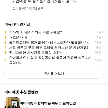
귀엽네용 😸 즐거운시간이셨을거 같아요
도움돼요
0
답글
0
커뮤니티 인기글
1
강아지 간식은 어디서 주로 사세요?
댓글 2
2
새로운 녀석
댓글 1
3
골든리트리버 10개월 남아 임시보호자가 필요합니다.
댓글 0
4
사료 바꾸고 구토·피부 트러블 겪어보신 분 계신가요?
댓글 1
5
펫니스태안 기자단을 모집합니다🐾
댓글 0
안녕하세요 대학교 창업동아리 활동에 필요한 설문조사
6
댓글 0
중입니다.
인기글 더보기
비마이펫 추천 콘텐츠
비마이펫과 함께하는 위워크 런치밋업
스피댇