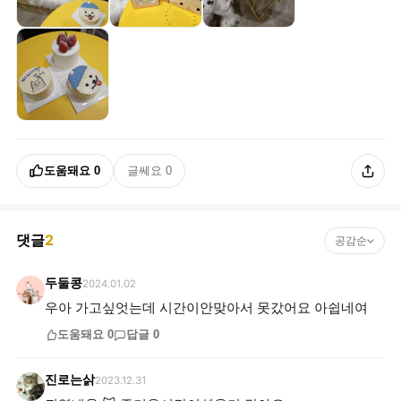
도움돼요
0
글쎄요
0
댓글
2
공감순
두둘콩
2024.01.02
우아 가고싶엇는데 시간이안맞아서 못갔어요 아쉽네여
도움돼요
0
답글
0
진로는삵
2023.12.31