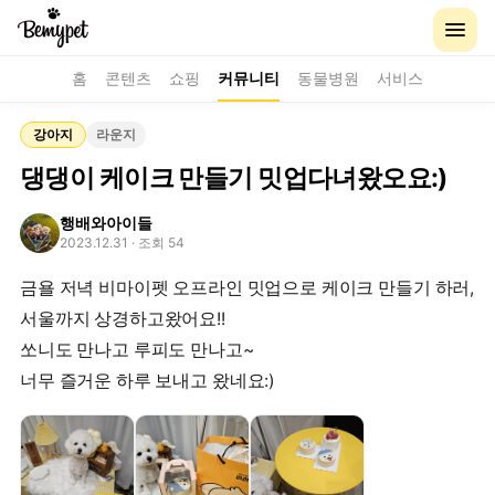
홈
콘텐츠
쇼핑
커뮤니티
동물병원
서비스
강아지
라운지
댕댕이 케이크 만들기 밋업다녀왔오요:)
행배와아이들
2023.12.31
· 조회 54
금욜 저녁 비마이펫 오프라인 밋업으로 케이크 만들기 하러,
서울까지 상경하고왔어요!!
쏘니도 만나고 루피도 만나고~