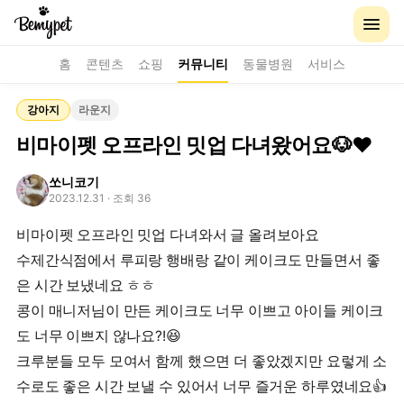
홈
콘텐츠
쇼핑
커뮤니티
동물병원
서비스
강아지
라운지
비마이펫 오프라인 밋업 다녀왔어요🐶❤️
쏘니코기
2023.12.31
· 조회 36
비마이펫 오프라인 밋업 다녀와서 글 올려보아요
수제간식점에서 루피랑 행배랑 같이 케이크도 만들면서 좋
은 시간 보냈네요 ㅎㅎ
콩이 매니저님이 만든 케이크도 너무 이쁘고 아이들 케이크
도 너무 이쁘지 않나요?!😆
크루분들 모두 모여서 함께 했으면 더 좋았겠지만 요렇게 소
수로도 좋은 시간 보낼 수 있어서 너무 즐거운 하루였네요👍