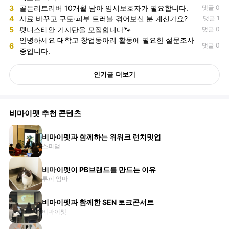
3
골든리트리버 10개월 남아 임시보호자가 필요합니다.
댓글 0
4
사료 바꾸고 구토·피부 트러블 겪어보신 분 계신가요?
댓글 1
5
펫니스태안 기자단을 모집합니다🐾
댓글 0
안녕하세요 대학교 창업동아리 활동에 필요한 설문조사
6
댓글 0
중입니다.
인기글 더보기
비마이펫 추천 콘텐츠
비마이펫과 함께하는 위워크 런치밋업
스피댇
비마이펫이 PB브랜드를 만드는 이유
루피 엄마
비마이펫과 함께한 SEN 토크콘서트
비마이펫