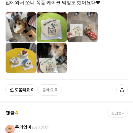
집에와서 쏘니 폭풍 케이크 먹방도 했어요🐶❤️
도움돼요
0
글쎄요
0
댓글
4
공감순
루피엄마
2024.01.01