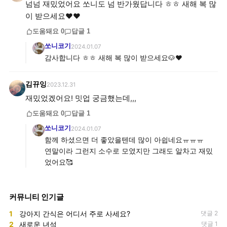
넘넘 재밌었어요 쏘니도 넘 반가웠답니다 ㅎㅎ 새해 복 많
이 받으세요❤️❤️
도움돼요
0
답글
1
쏘니코기
2024.01.07
감사합니다 ㅎㅎ 새해 복 많이 받으세요🐶❤️
김뀨잉
2023.12.31
재밌었겠어요! 밋업 궁금했는데,,,
도움돼요
0
답글
1
쏘니코기
2024.01.07
함께 하셨으면 더 좋았을텐데 많이 아쉽네요ㅠㅠㅠ
연말이라 그런지 소수로 모였지만 그래도 알차고 재밌
었어요🥰
커뮤니티 인기글
1
강아지 간식은 어디서 주로 사세요?
댓글 2
2
새로운 녀석
댓글 1