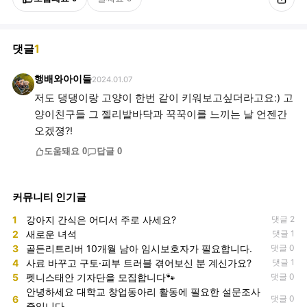
댓글
1
행배와아이들
2024.01.07
저도 댕댕이랑 고양이 한번 같이 키워보고싶더라고요:) 고
양이친구들 그 젤리발바닥과 꾹꾹이를 느끼는 날 언젠간
오겠졍?!
도움돼요
0
답글
0
커뮤니티 인기글
1
강아지 간식은 어디서 주로 사세요?
댓글 2
2
새로운 녀석
댓글 1
3
골든리트리버 10개월 남아 임시보호자가 필요합니다.
댓글 0
4
사료 바꾸고 구토·피부 트러블 겪어보신 분 계신가요?
댓글 1
5
펫니스태안 기자단을 모집합니다🐾
댓글 0
안녕하세요 대학교 창업동아리 활동에 필요한 설문조사
6
댓글 0
중입니다.