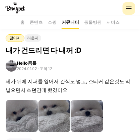
홈
콘텐츠
쇼핑
커뮤니티
동물병원
서비스
강아지
라운지
내가 건드리면 다 내꺼 :D
Hello콤톨
2024.01.02
· 조회 12
제가 뒤에 지퍼를 열어서 간식도 넣고, 스티커 같은것도 막
넣으면서 쓰던건데 뺐겼어요