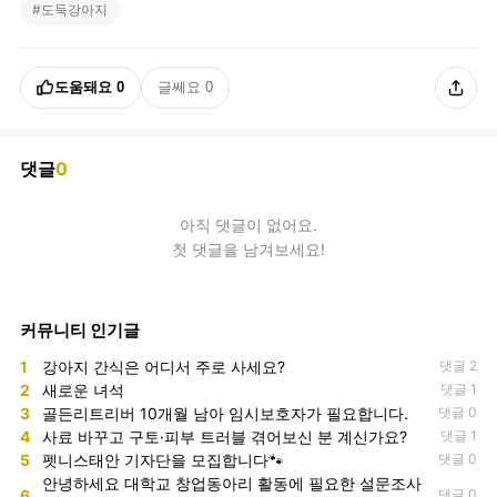
#
도둑강아지
도움돼요
0
글쎄요
0
댓글
0
아직
댓글
이 없어요.
첫 댓글을 남겨보세요!
커뮤니티 인기글
1
강아지 간식은 어디서 주로 사세요?
댓글 2
2
새로운 녀석
댓글 1
3
골든리트리버 10개월 남아 임시보호자가 필요합니다.
댓글 0
4
사료 바꾸고 구토·피부 트러블 겪어보신 분 계신가요?
댓글 1
5
펫니스태안 기자단을 모집합니다🐾
댓글 0
안녕하세요 대학교 창업동아리 활동에 필요한 설문조사
6
댓글 0