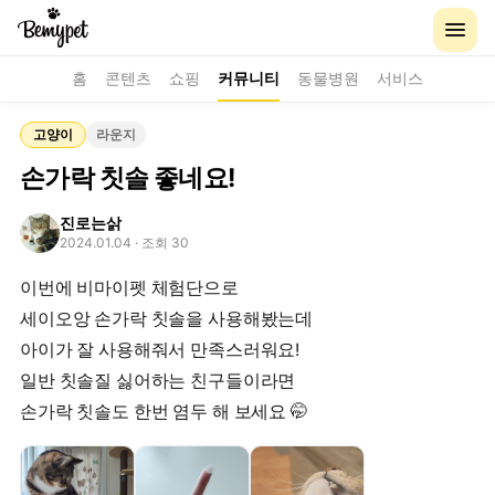
홈
콘텐츠
쇼핑
커뮤니티
동물병원
서비스
고양이
라운지
손가락 칫솔 좋네요!
진로는삵
2024.01.04
· 조회 30
이번에 비마이펫 체험단으로
세이오앙 손가락 칫솔을 사용해봤는데
아이가 잘 사용해줘서 만족스러워요!
일반 칫솔질 싫어하는 친구들이라면
손가락 칫솔도 한번 염두 해 보세요 🤭