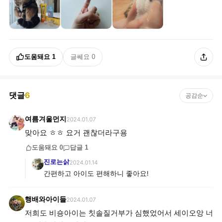
도움돼요
1
글쎄요
0
댓글
6
공감순
여름겨울먼지
2024.01.07
맞아요 ㅎㅎ 요거 괜찮더라구용
도움돼요
0
답글
1
진로는삵
2024.01.14
간편하고 아이도 편해하니 좋아요!
행배와아이들
2024.01.07
저희도 비숑아이는 칫솔질거부가 심했었어서 세이오앙 너