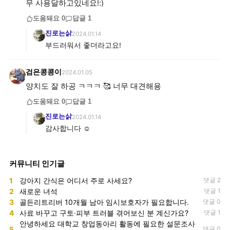
무 사용달하고있네요!:)
도움돼요
0
답글
1
진로는삵
2024.01.14
부드러워서 좋더라고요!
검은콩콩이
2024.01.05
양치도 잘 하공 ㅋㅋㅋ 🥰 너무 대견해용
도움돼요
0
답글
1
진로는삵
2024.01.14
감사합니다 ☺️
커뮤니티 인기글
1
강아지 간식은 어디서 주로 사세요?
댓글 2
2
새로운 녀석
댓글 1
3
골든리트리버 10개월 남아 임시보호자가 필요합니다.
댓글 0
4
사료 바꾸고 구토·피부 트러블 겪어보신 분 계신가요?
댓글 1
안녕하세요 대학교 창업동아리 활동에 필요한 설문조사
5
댓글 0