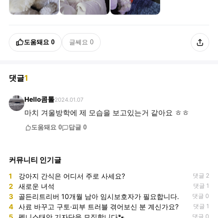
도움돼요
0
글쎄요
0
댓글
1
Hello콤톨
2024.01.07
마치 겨울방학에 제 모습을 보고있는거 같아요 ㅎㅎ
도움돼요
0
답글
0
커뮤니티 인기글
1
강아지 간식은 어디서 주로 사세요?
댓글 2
2
새로운 녀석
댓글 1
3
골든리트리버 10개월 남아 임시보호자가 필요합니다.
댓글 0
4
사료 바꾸고 구토·피부 트러블 겪어보신 분 계신가요?
댓글 1
5
펫니스태안 기자단을 모집합니다🐾
댓글 0