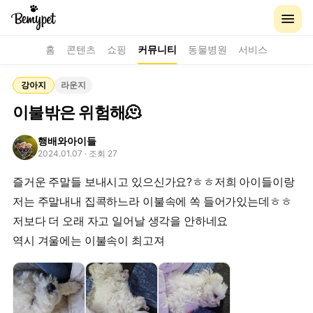
홈
콘텐츠
쇼핑
커뮤니티
동물병원
서비스
강아지
라운지
이불밖은 위험해🫠
행배와아이들
2024.01.07
· 조회 27
즐거운 주말들 보내시고 있으신가요?ㅎㅎ저희 아이들이랑
저는 주말내내 집콕하느라 이불속에 쏙 들어가있는데ㅎㅎ
저보다 더 오래 자고 일어날 생각을 안하네요
역시 겨울에는 이불속이 최고져