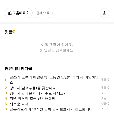
도움돼요
0
글쎄요
0
댓글
0
아직
댓글
이 없어요.
첫 댓글을 남겨보세요!
커뮤니티 인기글
글쓰기 오류가 해결됐멍! 그동안 답답하게 해서 미안하멍
1
댓글 0
🙇
2
강아지(갈색푸들)를 찾습니다
댓글 0
3
강아지 간식은 어디서 주로 사세요?
댓글 2
4
저녁 바람이 조금 선선해졌멍!
댓글 0
5
새로운 녀석
댓글 2
6
골든리트리버 10개월 남아 임시보호자가 필요합니다.
댓글 0