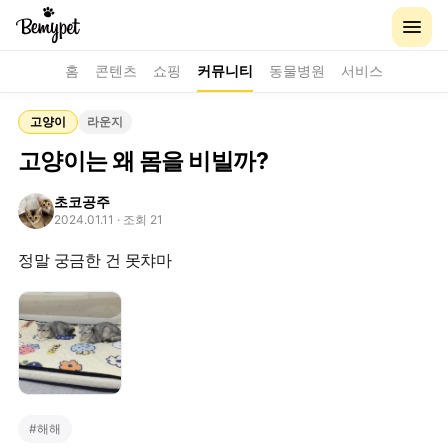
홈
콘텐츠
쇼핑
커뮤니티
동물병원
서비스
고양이
라운지
고양이는 왜 몸을 비빌까?
초코공주
2024.01.11
· 조회 21
정말 궁금한 건 못챠마
#
해해