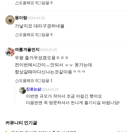
도움돼요
0
답글
0
몽이랑
2024.01.22
가낳지모 대리구경하네욜
도움돼요
0
답글
0
여름겨울먼지
2024.01.20
우왕 즐거우셨겠오용ㅎㅎㅎ
전이번에시간이ㅡ안되서 ㅜㅜ 못가는데
항상갈때마다신나는것같아용ㅋㅋㅋ
도움돼요
0
답글
1
진로는삵
2024.01.21
이번엔 규모가 작아서 조금 아쉽긴 했어요
다음번엔 꼭 방문하셔서 씬나게 즐기시길 바랍니당!
커뮤니티 인기글