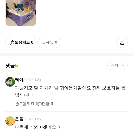
도움돼요
0
글쎄요
0
댓글
5
공감순
쎄이
2024.01.29
가낳지모 말 자체가 넘 귀여운거같아요 진짜 보호자들 힘
냅시다!ㅋㅋ
도움돼요
0
답글
0
온음
2024.01.25
다음에 가봐야겠네요 :)