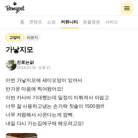
홈
콘텐츠
쇼핑
커뮤니티
동물병원
서비스
고양이
라운지
가낳지모
진로는삵
2024.01.19
· 조회 21
이번 가낳지모에 세이오앙이 있어서
반가운 마음에 찍어왔어요!
이번 카사바 기대했는데 일정이 미뤄져서 아쉽고
너무 잘 사용하고냈는 손가락 칫솔이 1500원!!!
너무 저렴해서 사온다는게 깜빡.
내일 다시 가는김에구매 해오려고요!