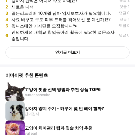
1
강아지 간식은 어디서 주로 사세요?
댓글 2
2
새로운 녀석
댓글 1
3
골든리트리버 10개월 남아 임시보호자가 필요합니다.
댓글 0
4
사료 바꾸고 구토·피부 트러블 겪어보신 분 계신가요?
댓글 1
5
펫니스태안 기자단을 모집합니다🐾
댓글 0
안녕하세요 대학교 창업동아리 활동에 필요한 설문조사
6
댓글 0
중입니다.
인기글 더보기
비마이펫 추천 콘텐츠
고양이 칫솔 선택 방법과 추천 상품 TOP6
butter pancake
강아지 양치 주기 - 하루에 몇 번 해야 할까?
단이집사
고양이 치아관리 팁과 칫솔 치약 추천
yul earl