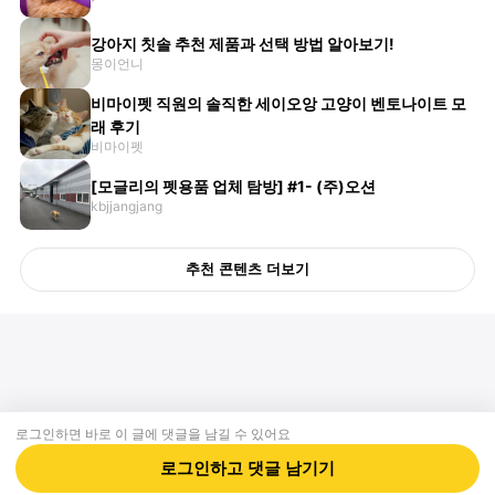
강아지 칫솔 추천 제품과 선택 방법 알아보기!
몽이언니
비마이펫 직원의 솔직한 세이오앙 고양이 벤토나이트 모
래 후기
비마이펫
[모글리의 펫용품 업체 탐방] #1- (주)오션
kbjjangjang
추천 콘텐츠 더보기
로그인하면 바로 이 글에
댓글
을 남길 수 있어요
회사소개
제휴제안
이용약관
개인정보처리방침
크리에이터 신청
동물병원
고객센터
로그인하고
댓글
남기기