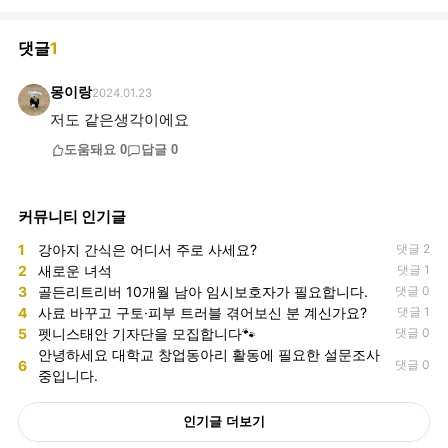
댓글
1
몽이랑
2024.01.23
저도 같은생각이에요
도움돼요
0
답글
0
커뮤니티 인기글
1
강아지 간식은 어디서 주로 사세요?
댓글 2
2
새로운 녀석
댓글 1
3
골든리트리버 10개월 남아 임시보호자가 필요합니다.
댓글 0
4
사료 바꾸고 구토·피부 트러블 겪어보신 분 계신가요?
댓글 1
5
펫니스태안 기자단을 모집합니다🐾
댓글 0
안녕하세요 대학교 창업동아리 활동에 필요한 설문조사
6
댓글 0
중입니다.
인기글 더보기