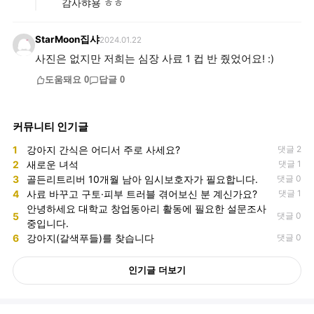
감사햐용 ㅎㅎ
StarMoon집샤
2024.01.22
사진은 없지만 저희는 심장 사료 1 컵 반 줬었어요! :)
도움돼요
0
답글
0
커뮤니티 인기글
1
강아지 간식은 어디서 주로 사세요?
댓글 2
2
새로운 녀석
댓글 1
3
골든리트리버 10개월 남아 임시보호자가 필요합니다.
댓글 0
4
사료 바꾸고 구토·피부 트러블 겪어보신 분 계신가요?
댓글 1
안녕하세요 대학교 창업동아리 활동에 필요한 설문조사
5
댓글 0
중입니다.
6
강아지(갈색푸들)를 찾습니다
댓글 0
인기글 더보기