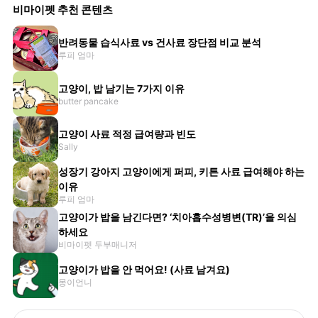
비마이펫 추천 콘텐츠
반려동물 습식사료 vs 건사료 장단점 비교 분석
루피 엄마
고양이, 밥 남기는 7가지 이유
butter pancake
고양이 사료 적정 급여량과 빈도
Sally
성장기 강아지 고양이에게 퍼피, 키튼 사료 급여해야 하는
이유
루피 엄마
고양이가 밥을 남긴다면? ‘치아흡수성병변(TR)’을 의심
하세요
비마이펫 두부매니저
고양이가 밥을 안 먹어요! (사료 남겨요)
몽이언니