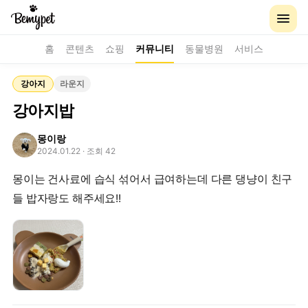
홈
콘텐츠
쇼핑
커뮤니티
동물병원
서비스
강아지
라운지
강아지밥
몽이랑
2024.01.22
· 조회 42
몽이는 건사료에 습식 섞어서 급여하는데 다른 댕냥이 친구
들 밥자랑도 해주세요!!