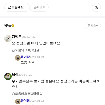
도움돼요
0
글쎄요
0
댓글
5
공감순
김앵두
2024.01.23
오 정성스런 빠빠 맛있어보여요
도움돼요
0
답글
1
몽이랑
2024.01.23
그춍 ㅎㅎ
쎄이
2024.01.22
우와알록달록 보기넘 좋은데요 정성스러운 마음이느껴져
요 !
도움돼요
0
답글
1
몽이랑
2024.01.23