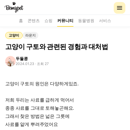
홈
콘텐츠
쇼핑
커뮤니티
동물병원
서비스
고양이
라운지
고양이 구토와 관련된 경험과 대처법
두둘콩
2024.01.23
· 조회 27
고양이 구토의 원인은 다양하게있죠.
저희 두리는 사료를 급하게 먹어서
종종 사료를 그대로 토해놓곤해요.
그래서 찾은 방법은 넓은 그릇에
사료를 얕게 뿌려주었어요