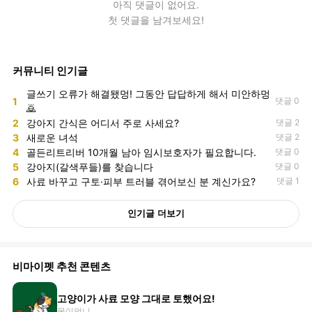
아직
댓글
이 없어요.
첫 댓글을 남겨보세요!
커뮤니티 인기글
글쓰기 오류가 해결됐멍! 그동안 답답하게 해서 미안하멍
1
댓글 0
🙇
2
강아지 간식은 어디서 주로 사세요?
댓글 2
3
새로운 녀석
댓글 2
4
골든리트리버 10개월 남아 임시보호자가 필요합니다.
댓글 0
5
강아지(갈색푸들)를 찾습니다
댓글 0
6
사료 바꾸고 구토·피부 트러블 겪어보신 분 계신가요?
댓글 1
인기글 더보기
비마이펫 추천 콘텐츠
고양이가 사료 모양 그대로 토했어요!
몽이언니