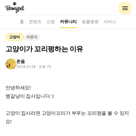
홈
콘텐츠
쇼핑
커뮤니티
동물병원
서비스
고양이
라운지
고양이가 꼬리펑하는 이유
온음
2024.01.24
· 조회 75
안녕하세요!
뱅갈냥이 집사입니다 :)
고양이 집사라면 고양이꼬리가 부푸는 꼬리펑을 볼 수 있지
요!