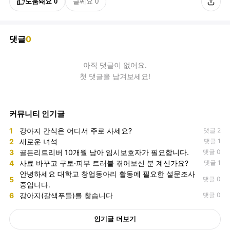
도움돼요
0
글쎄요
0
댓글
0
아직
댓글
이 없어요.
첫 댓글을 남겨보세요!
커뮤니티 인기글
1
강아지 간식은 어디서 주로 사세요?
댓글 2
2
새로운 녀석
댓글 1
3
골든리트리버 10개월 남아 임시보호자가 필요합니다.
댓글 0
4
사료 바꾸고 구토·피부 트러블 겪어보신 분 계신가요?
댓글 1
안녕하세요 대학교 창업동아리 활동에 필요한 설문조사
5
댓글 0
중입니다.
6
강아지(갈색푸들)를 찾습니다
댓글 0
인기글 더보기