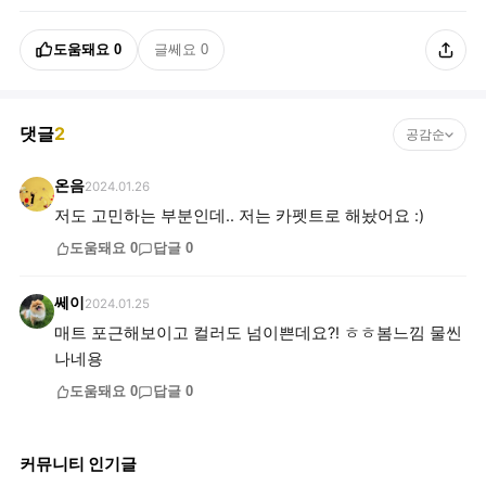
도움돼요
0
글쎄요
0
댓글
2
공감순
온음
2024.01.26
저도 고민하는 부분인데.. 저는 카펫트로 해놨어요 :)
도움돼요
0
답글
0
쎄이
2024.01.25
매트 포근해보이고 컬러도 넘이쁜데요?! ㅎㅎ봄느낌 물씬
나네용
도움돼요
0
답글
0
커뮤니티 인기글