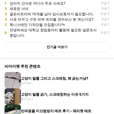
1
강아지 간식은 어디서 주로 사세요?
댓글 2
2
새로운 녀석
댓글 1
3
골든리트리버 10개월 남아 임시보호자가 필요합니다.
댓글 0
4
사료 바꾸고 구토·피부 트러블 겪어보신 분 계신가요?
댓글 1
5
펫니스태안 기자단을 모집합니다🐾
댓글 0
안녕하세요 대학교 창업동아리 활동에 필요한 설문조사
6
댓글 0
중입니다.
인기글 더보기
비마이펫 추천 콘텐츠
고양이 발톱 그리고 스크래칭, 왜 긁는거냥?
yul earl
고양이 발톱 긁기, 스크래칭하는 이유 5가지
몽이언니
반려동물 미끄럼방지 매트 후기 – 체리펫 매트