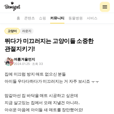
홈
콘텐츠
쇼핑
커뮤니티
동물병원
서비스
고양이
라운지
뛰다가 미끄러지는 고양이들 소중한
관절지키기!
여름겨울먼지
2024.01.25
· 조회 33
집에 미끄럼 방지 매트 없으신 분들
아이들 우다다하다가 미끄러지는 거 자주 보시죠 ㅜㅜ
맘같아선 집 바닥을 매트 시공하고 싶은데
지금 살고있는 집에서 오래 지낼건 아니라..
아쉬운 마음에 아이들 새 매트를 장만했어요!