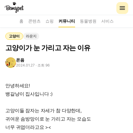
홈
콘텐츠
쇼핑
커뮤니티
동물병원
서비스
고양이
라운지
고양이가 눈 가리고 자는 이유
온음
2024.01.27
· 조회 96
안녕하세요!
뱅갈냥이 집사입니다 :)
고양이들 잠자는 자세가 참 다양한데,
귀여운 솜방망이로 눈 가리고 자는 모습도
너무 귀엽더라고요 ><