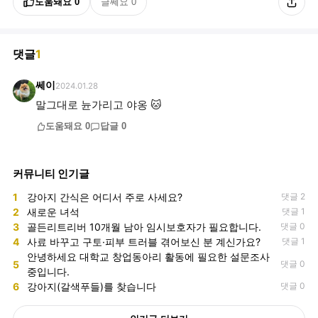
도움돼요
0
글쎄요
0
댓글
1
쎄이
2024.01.28
말그대로 뉸가리고 야옹 🐱
도움돼요
0
답글
0
커뮤니티 인기글
1
강아지 간식은 어디서 주로 사세요?
댓글 2
2
새로운 녀석
댓글 1
3
골든리트리버 10개월 남아 임시보호자가 필요합니다.
댓글 0
4
사료 바꾸고 구토·피부 트러블 겪어보신 분 계신가요?
댓글 1
안녕하세요 대학교 창업동아리 활동에 필요한 설문조사
5
댓글 0
중입니다.
6
강아지(갈색푸들)를 찾습니다
댓글 0