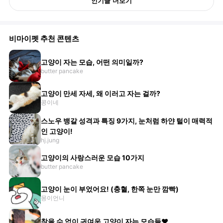
인기글 더보기
비마이펫 추천 콘텐츠
고양이 자는 모습, 어떤 의미일까?
butter pancake
고양이 만세 자세, 왜 이러고 자는 걸까?
콩이네
스노우 뱅갈 성격과 특징 9가지, 눈처럼 하얀 털이 매력적
인 고양이!
hj.jung
고양이의 사랑스러운 모습 10가지
butter pancake
고양이 눈이 부었어요! (충혈, 한쪽 눈만 깜빡)
몽이언니
참을 수 없이 귀여운 고양이 자는 모습들♥