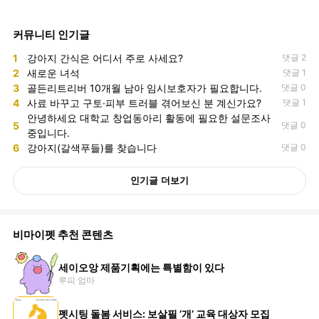
커뮤니티 인기글
1
강아지 간식은 어디서 주로 사세요?
댓글 2
2
새로운 녀석
댓글 1
3
골든리트리버 10개월 남아 임시보호자가 필요합니다.
댓글 0
4
사료 바꾸고 구토·피부 트러블 겪어보신 분 계신가요?
댓글 1
안녕하세요 대학교 창업동아리 활동에 필요한 설문조사
5
댓글 0
중입니다.
6
강아지(갈색푸들)를 찾습니다
댓글 0
인기글 더보기
비마이펫 추천 콘텐츠
세이오앙 제품기획에는 특별함이 있다
루피 엄마
펫시팅 돌봄 서비스: 보살필 ‘개’ 교육 대상자 모집