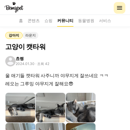
홈
콘텐츠
쇼핑
커뮤니티
동물병원
서비스
강아지
라운지
고양이 캣타워
쵸렝
2024.01.30
· 조회 42
울 애기들 캣타워 사주니까 야무지게 잘쓰네요 ㅋㅋ
레오는 그루밍 야무지게 잘해요😎