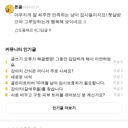
온음
2024.01.31
야무지게 잘 써주면 만족하는 냥이 집사들이지요!.햇살받
으며 그루밍하는게 행복해 보이네요 :)
도움돼요
0
답글
0
커뮤니티 인기글
글쓰기 오류가 해결됐멍! 그동안 답답하게 해서 미안하멍
1
댓글 0
🙇
2
강아지 간식은 어디서 주로 사세요?
댓글 2
3
새로운 녀석
댓글 2
4
골든리트리버 10개월 남아 임시보호자가 필요합니다.
댓글 0
5
강아지(갈색푸들)를 찾습니다
댓글 0
6
사료 바꾸고 구토·피부 트러블 겪어보신 분 계신가요?
댓글 1
인기글 더보기