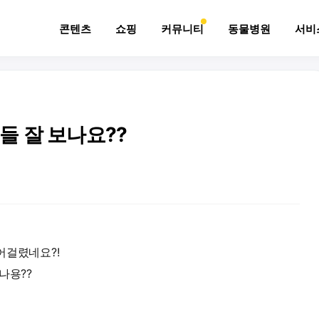
콘텐츠
쇼핑
커뮤니티
동물병원
서비
 잘 보나요??
어걸렸네요?!
나용??