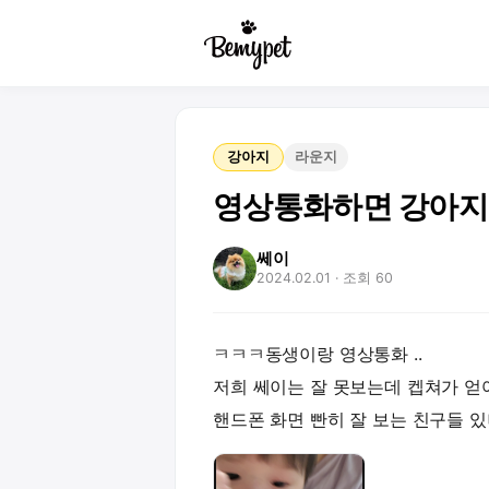
강아지
라운지
영상통화하면 강아지들
쎄이
2024.02.01
· 조회 60
ㅋㅋㅋ동생이랑 영상통화 ..
저희 쎄이는 잘 못보는데 켑쳐가 얻
핸드폰 화면 빤히 잘 보는 친구들 있