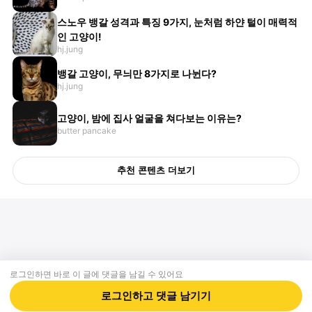
스노우 뱅갈 성격과 특징 9가지, 눈처럼 하얀 털이 매력적
인 고양이!
hj.jung
뱅갈 고양이, 무늬만 8가지로 나뉜다?
hj.jung
고양이, 밤에 집사 얼굴을 쳐다보는 이유는?
butter pancake
추천 콘텐츠 더보기
로그인하면 바로 이 글에
댓글
을 남길 수 있어요
회사소개
제휴제안
이용약관
개인정보처리방침
크리에이터 신청
동물병원
고객센터
로그인하고
댓글
남기기