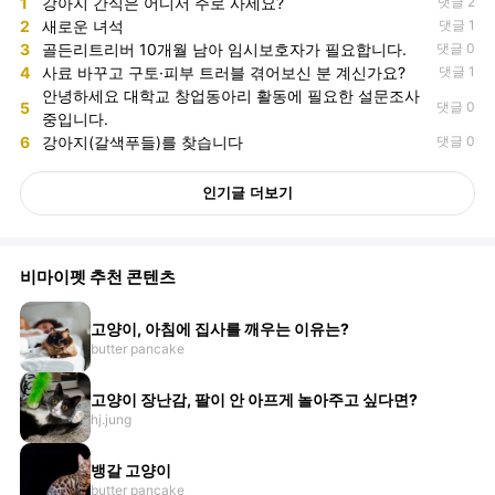
1
강아지 간식은 어디서 주로 사세요?
댓글 2
2
새로운 녀석
댓글 1
3
골든리트리버 10개월 남아 임시보호자가 필요합니다.
댓글 0
4
사료 바꾸고 구토·피부 트러블 겪어보신 분 계신가요?
댓글 1
안녕하세요 대학교 창업동아리 활동에 필요한 설문조사
5
댓글 0
중입니다.
6
강아지(갈색푸들)를 찾습니다
댓글 0
인기글 더보기
비마이펫 추천 콘텐츠
고양이, 아침에 집사를 깨우는 이유는?
butter pancake
고양이 장난감, 팔이 안 아프게 놀아주고 싶다면?
hj.jung
뱅갈 고양이
butter pancake