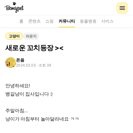
홈
콘텐츠
쇼핑
커뮤니티
동물병원
서비스
고양이
라운지
새로운 꼬치등장 ><
온음
2024.02.03
· 조회 39
안녕하세요!
뱅갈냥이 집사입니다 :)
주말아침...
냥이가 아침부터 놀아달라네요 ㅋㅋ