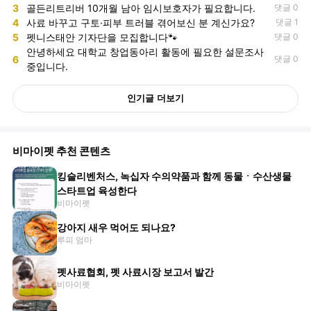
3
골든리트리버 10개월 남아 임시보호자가 필요합니다.
댓글 0
4
사료 바꾸고 구토·피부 트러블 겪어보신 분 계신가요?
댓글 1
5
펫니스태안 기자단을 모집합니다🐾
댓글 0
안녕하세요 대학교 창업동아리 활동에 필요한 설문조사
6
댓글 0
중입니다.
인기글 더보기
비마이펫 추천 콘텐츠
킹슬리벤처스, 녹십자 수의약품과 함께 동물ㆍ수산생물
스타트업 육성한다
비마이펫
강아지 새우 먹어도 되나요?
루피 엄마
펫사료협회, 펫 사료시장 보고서 발간
비마이펫