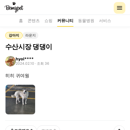
홈
콘텐츠
쇼핑
커뮤니티
동물병원
서비스
강아지
라운지
수산시장 댕댕이
hyol****
2024.02.10
· 조회 36
히히 귀여웡