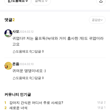
도움돼요
0
글쎄요
0
댓글
2
공감순
사모
2024.02.12
귀엽다!! 저는 올프독(늑대와 거이 흡사한 개)도 귀엽더라
고요
도움돼요
0
답글
0
온음
2024.02.10
귀여운 댕댕이네요 :)
도움돼요
0
답글
0
커뮤니티 인기글
1
강아지 간식은 어디서 주로 사세요?
댓글 2
2
새로운 녀석
댓글 1