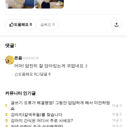
도움돼요
0
글쎄요
0
댓글
1
온음
2024.02.14
어머! 얌전히 잘 앉아있는게 귀엽네요 :)
도움돼요
0
답글
0
커뮤니티 인기글
글쓰기 오류가 해결됐멍! 그동안 답답하게 해서 미안하멍
1
댓글 0
🙇
2
강아지(갈색푸들)를 찾습니다
댓글 0
3
강아지 간식은 어디서 주로 사세요?
댓글 2
4
저녁 바람이 조금 선선해졌멍!
댓글 0