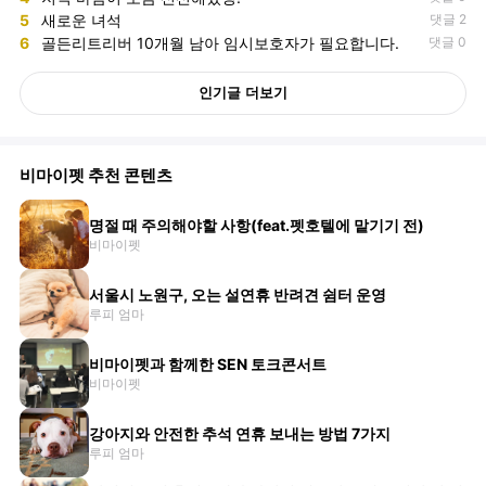
5
새로운 녀석
댓글 2
6
골든리트리버 10개월 남아 임시보호자가 필요합니다.
댓글 0
인기글 더보기
비마이펫 추천 콘텐츠
명절 때 주의해야할 사항(feat.펫호텔에 맡기기 전)
비마이펫
서울시 노원구, 오는 설연휴 반려견 쉼터 운영
루피 엄마
비마이펫과 함께한 SEN 토크콘서트
비마이펫
강아지와 안전한 추석 연휴 보내는 방법 7가지
루피 엄마