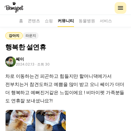
홈
콘텐츠
쇼핑
커뮤니티
동물병원
서비스
강아지
라운지
행복한 설연휴
쎄이
2024.02.13
· 조회 30
차로 이동하는건 피곤하고 힘들지만 할머니댁에가서
전부치는거 참견도하고 예쁨을 많이 받고 오니 쎄이가 더더
더 행복하고 예뻐진거같은 느낌이에요 ! 비마이펫 가족분들
도 연휴잘 보내셨나요?!