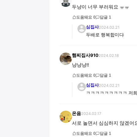
두냥이 너무 부러워요 ㅠㅠ
도움돼요
0
답글
1
심집사
2024.02.21
두배로 행복합미댜
햄찌집사910
2024.02.18
냥냥냥!!
도움돼요
0
답글
1
심집사
2024.02.21
ㅋㅋㅋㅋㅋㅋㅋㅋㅋ 저희
온음
2024.02.17
서로 놀면서 심심하지 않겠어요 
도움돼요
0
답글
1