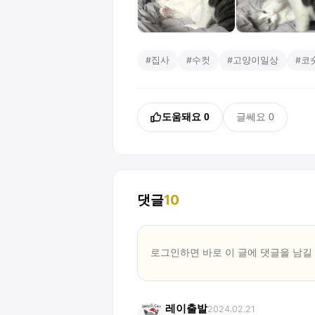
#
집사
#
수컷
#
고양이일상
#
코
도움돼요
0
글쎄요
0
댓글
10
로그인하면 바로 이 글에
댓글
을 남길
레이출발
2024.02.21