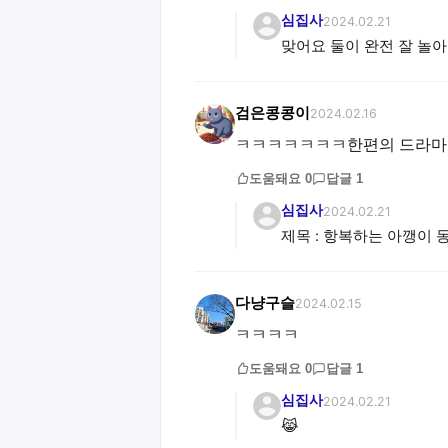
심집사
2024.02.21
맞어요 둘이 완전 잘 놀아요
검은콩콩이
2024.02.16
ㅋㅋㅋㅋㅋㅋㅋ한편의 드라마를
도움돼요
0
답글
1
심집사
2024.02.21
제목 : 항복하는 아깽이 
다냥구슬
2024.02.15
ㅋㅋㅋㅋ
도움돼요
0
답글
1
심집사
2024.02.21
😹