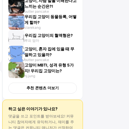
고양이, 사람 말을 이해한다고
느끼는 순간은?!
butter pancake
우리집 고양이 동물등록, 어떻
게 할까?
clarekang
우리집 고양이의 혈액형은?
루피 엄마
고양이, 혼자 집에 있을 때 무
얼하고 있을까?
butter pancake
고양이 MBTI, 성격 유형 5가
지! 우리집 고양이는?
hj.jung
추천 콘텐츠 더보기
하고 싶은 이야기가 있나요?
댓글
을 쓰고 포인트를 받아보세요! 커뮤
니티 참여자에게 유익하거나, 재미를 주
는
댓글
은 커뮤니티 매니저가 선정하여