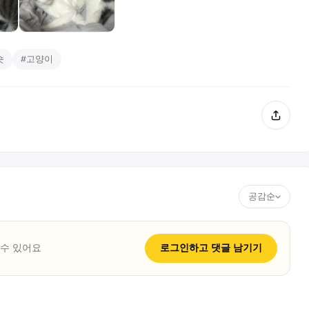
숏
#
고양이
공감순
 수 있어요
로그인하고
댓글
남기기