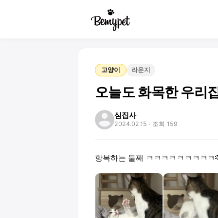
고양이
라운지
오늘도 화목한 우리
심집사
2024.02.15
· 조회 159
항복하는 둘째 ㅋㅋㅋㅋㅋㅋㅋㅋㅋ🫶