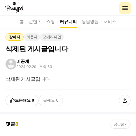
홈
콘텐츠
쇼핑
커뮤니티
동물병원
서비스
강아지
라운지
포메라니안
삭제된 게시글입니다
비공개
2024.02.20
· 조회 33
삭제된 게시글입니다
도움돼요
0
글쎄요
0
댓글
8
공감순