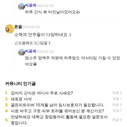
비공개
2024.02.20
하루 간식 복 터진날이었어요👍
온음
2024.02.20
소맥과 안주들이 다양하네요 :)
도움돼요
1
답글
1
비공개
2024.02.20
멍소주 멍맥주 덕분에 하루랑도 야식타임 가질 수 있었
어요😁
커뮤니티 인기글
1
강아지 간식은 어디서 주로 사세요?
댓글 2
2
새로운 녀석
댓글 1
3
골든리트리버 10개월 남아 임시보호자가 필요합니다.
댓글 0
4
사료 바꾸고 구토·피부 트러블 겪어보신 분 계신가요?
댓글 1
안녕하세요 대학교 창업동아리 활동에 필요한 설문조사
5
댓글 0
중입니다.