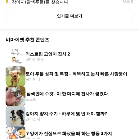
6
강아지(갈색푸들)를 찾습니다
댓글 0
인기글 더보기
비마이펫 추천 콘텐츠
익스트림 고양이 집사 2
비마이펫툰
토이 푸들 성격 및 특징 - 똑똑하고 눈치 빠른 사랑둥이
몽이언니
'삼색인데 수컷'..이 한 마디에 집사가 생겼다
노트펫
강아지 양치 주기 - 하루에 몇 번 해야 할까?
단이집사
고양이가 진심으로 화났을 때 하는 행동 3가지
비마이펫