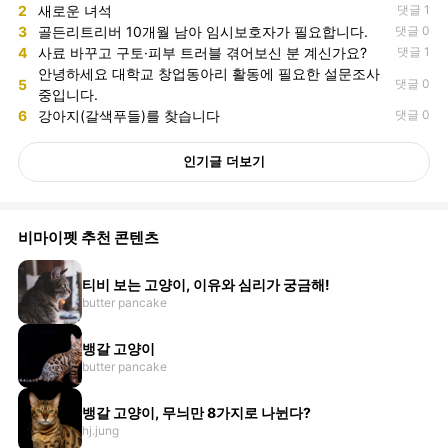
2
새로운 녀석
댓글 1
3
골든리트리버 10개월 남아 임시보호자가 필요합니다.
댓글 0
4
사료 바꾸고 구토·피부 트러블 겪어보신 분 계신가요?
댓글 1
안녕하세요 대학교 창업동아리 활동에 필요한 설문조사
5
댓글 0
중입니다.
6
강아지(갈색푸들)를 찾습니다
댓글 0
인기글 더보기
비마이펫 추천 콘텐츠
티비 보는 고양이, 이유와 심리가 궁금해!
butter pancake
뱅갈 고양이
butter pancake
뱅갈 고양이, 무늬만 8가지로 나뉜다?
hj.jung