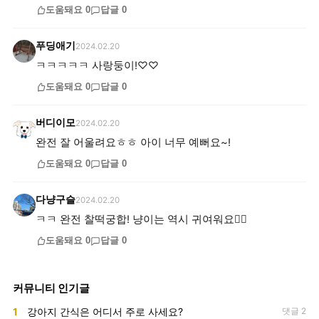
도움돼요
0
답글
0
푸딩애기
2024.02.20
ㅋㅋㅋㅋㅋ 사랑둥이!♡♡
도움돼요
0
답글
0
버디이모
2024.02.20
완전 잘 어울려요ㅎㅎ 아이 너무 예뻐요~!
도움돼요
0
답글
0
다냥구슬
2024.02.20
ㅋㅋ 완전 찰떡궁합! 냥이는 역시 귀여워요👍🏻
도움돼요
0
답글
0
커뮤니티 인기글
1
강아지 간식은 어디서 주로 사세요?
댓글 2