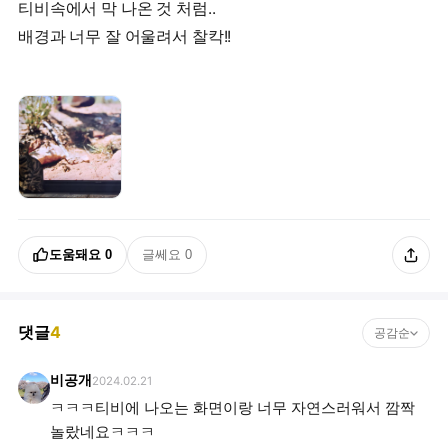
티비속에서 막 나온 것 처럼..
배경과 너무 잘 어울려서 찰칵!!
도움돼요
0
글쎄요
0
댓글
4
공감순
비공개
2024.02.21
ㅋㅋㅋ티비에 나오는 화면이랑 너무 자연스러워서 깜짝
놀랐네요ㅋㅋㅋ