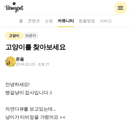
홈
콘텐츠
쇼핑
커뮤니티
동물병원
서비스
고양이
라운지
고양이를 찾아보세요
온음
2024.02.20
· 조회 21
안녕하세요!
뱅갈냥이 집사입니다 :)
자연다큐를 보고있는데...
냥이가 티비앞을 가렸어요 ><