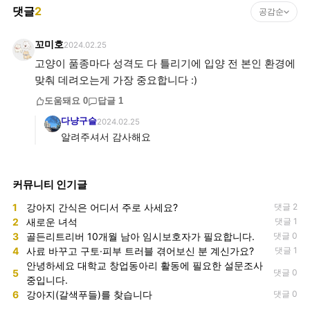
댓글
2
공감순
꼬미호
2024.02.25
고양이 품종마다 성격도 다 틀리기에 입양 전 본인 환경에
맞춰 데려오는게 가장 중요합니다 :)
도움돼요
0
답글
1
다냥구슬
2024.02.25
알려주셔서 감사해요
커뮤니티 인기글
1
강아지 간식은 어디서 주로 사세요?
댓글 2
2
새로운 녀석
댓글 1
3
골든리트리버 10개월 남아 임시보호자가 필요합니다.
댓글 0
4
사료 바꾸고 구토·피부 트러블 겪어보신 분 계신가요?
댓글 1
안녕하세요 대학교 창업동아리 활동에 필요한 설문조사
5
댓글 0
중입니다.
6
강아지(갈색푸들)를 찾습니다
댓글 0