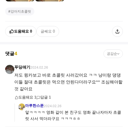
#
강아지초콜릿
도움돼요
0
글쎄요
0
댓글
4
공감순
푸딩애기
2024.02.26
저도 윙카보고 바로 초콜릿 사러갔어요 ㅋㅋ 냥이랑 댕댕
이들 절대 초콜릿은 먹으면 안된다더라구요^^ 조심해야할
것 같아요
도움돼요
1
답글
1
마루한스푼
2024.02.26
앟ㅋㅋㅋㅋ 영화 같이 본 친구도 영화 끝나자마자 초콜