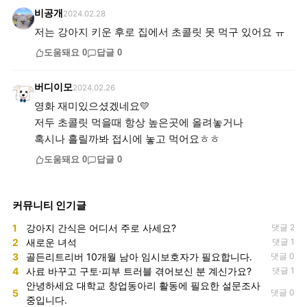
비공개
2024.02.28
저는 강아지 키운 후로 집에서 초콜릿 못 먹구 있어요 ㅠ
도움돼요
0
답글
0
버디이모
2024.02.26
영화 재미있으셨겠네요💛
저두 초콜릿 먹을때 항상 높은곳에 올려놓거나
혹시나 흘릴까봐 접시에 놓고 먹어요ㅎㅎ
도움돼요
0
답글
0
커뮤니티 인기글
1
강아지 간식은 어디서 주로 사세요?
댓글 2
2
새로운 녀석
댓글 1
3
골든리트리버 10개월 남아 임시보호자가 필요합니다.
댓글 0
4
사료 바꾸고 구토·피부 트러블 겪어보신 분 계신가요?
댓글 1
안녕하세요 대학교 창업동아리 활동에 필요한 설문조사
5
댓글 0
중입니다.