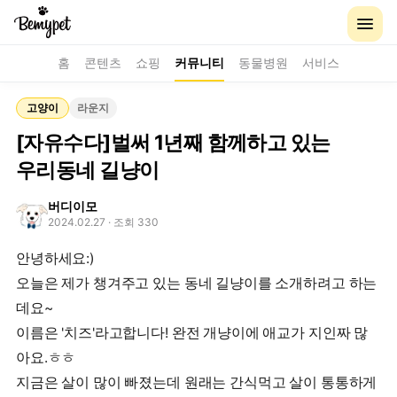
홈
콘텐츠
쇼핑
커뮤니티
동물병원
서비스
고양이
라운지
[자유수다]벌써 1년째 함께하고 있는
우리동네 길냥이
버디이모
2024.02.27
· 조회 330
안녕하세요:)
오늘은 제가 챙겨주고 있는 동네 길냥이를 소개하려고 하는
데요~
이름은 '치즈'라고합니다! 완전 개냥이에 애교가 지인짜 많
아요.ㅎㅎ
지금은 살이 많이 빠졌는데 원래는 간식먹고 살이 통통하게