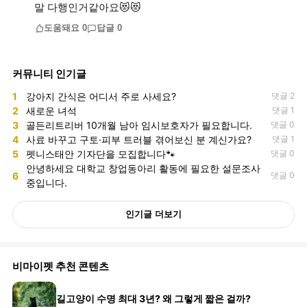
말 다행인거같아요😻😻
도움돼요
0
답글
0
커뮤니티 인기글
1
강아지 간식은 어디서 주로 사세요?
댓글 2
2
새로운 녀석
댓글 1
3
골든리트리버 10개월 남아 임시보호자가 필요합니다.
댓글 0
4
사료 바꾸고 구토·피부 트러블 겪어보신 분 계신가요?
댓글 1
5
펫니스태안 기자단을 모집합니다🐾
댓글 0
안녕하세요 대학교 창업동아리 활동에 필요한 설문조사
6
댓글 0
중입니다.
인기글 더보기
비마이펫 추천 콘텐츠
길고양이 수명 최대 3년? 왜 그렇게 짧은 걸까?