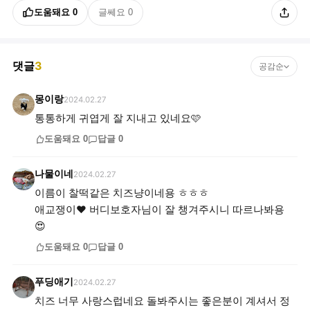
도움돼요
0
글쎄요
0
댓글
3
공감순
몽이랑
2024.02.27
통통하게 귀엽게 잘 지내고 있네요🩷
도움돼요
0
답글
0
나물이네
2024.02.27
이름이 찰떡같은 치즈냥이네용 ㅎㅎㅎ
애교쟁이❤ 버디보호자님이 잘 챙겨주시니 따르나봐용
😍
도움돼요
0
답글
0
푸딩애기
2024.02.27
치즈 너무 사랑스럽네요 돌봐주시는 좋은분이 계셔서 정