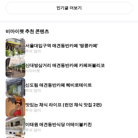
인기글 더보기
비마이펫 추천 콘텐츠
서울대입구역 애견동반카페 '땅콩카페'
루피 엄마
신대방삼거리 애견동반카페 카페퍼블리코
비마이펫
신도림 애견동반카페 헤비로테이트
루피 엄마
맛있는 채식 라이프 (런던 채식 맛집 2편)
루피 엄마
이태원 애견동반식당 더테이블키친
루피 엄마