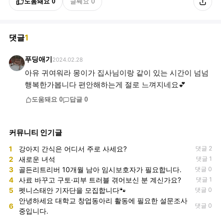
도움돼요
0
글쎄요
0
댓글
1
푸딩애기
2024.02.28
아유 귀여워라 몽이가 집사님이랑 같이 있는 시간이 넘넘
행복한가봅니다 편안해하는게 절로 느껴지네요💕
도움돼요
0
답글
0
커뮤니티 인기글
1
강아지 간식은 어디서 주로 사세요?
댓글 2
2
새로운 녀석
댓글 1
3
골든리트리버 10개월 남아 임시보호자가 필요합니다.
댓글 0
4
사료 바꾸고 구토·피부 트러블 겪어보신 분 계신가요?
댓글 1
5
펫니스태안 기자단을 모집합니다🐾
댓글 0
안녕하세요 대학교 창업동아리 활동에 필요한 설문조사
6
댓글 0
중입니다.