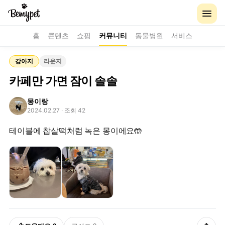
홈
콘텐츠
쇼핑
커뮤니티
동물병원
서비스
강아지
라운지
카페만 가면 잠이 솔솔
몽이랑
2024.02.27
· 조회 42
테이블에 찹살떡처럼 녹은 몽이에요🤲