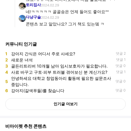
토리집사
2024.02.29
네!ㅋㅋㅋㅋㅋ 골골송은 언제 들어도 좋아요^^
다냥구슬
2024.02.29
콘텐츠 보고 알았나요? 그거 책도 있는뎈 ㅋ
커뮤니티 인기글
1
강아지 간식은 어디서 주로 사세요?
댓글 2
2
새로운 녀석
댓글 1
3
골든리트리버 10개월 남아 임시보호자가 필요합니다.
댓글 0
4
사료 바꾸고 구토·피부 트러블 겪어보신 분 계신가요?
댓글 1
안녕하세요 대학교 창업동아리 활동에 필요한 설문조사
5
댓글 0
중입니다.
6
강아지(갈색푸들)를 찾습니다
댓글 0
인기글 더보기
비마이펫 추천 콘텐츠