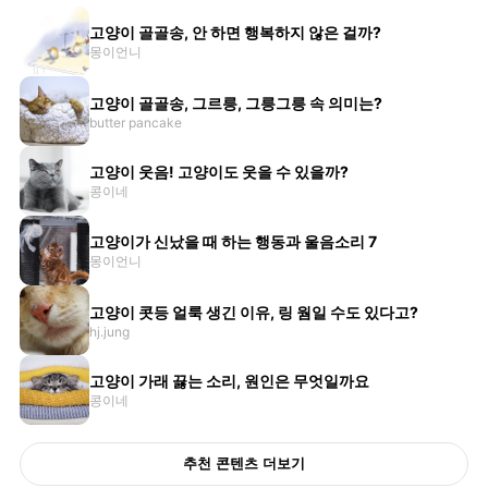
고양이 골골송, 안 하면 행복하지 않은 걸까?
몽이언니
고양이 골골송, 그르릉, 그릉그릉 속 의미는?
butter pancake
고양이 웃음! 고양이도 웃을 수 있을까?
콩이네
고양이가 신났을 때 하는 행동과 울음소리 7
몽이언니
고양이 콧등 얼룩 생긴 이유, 링 웜일 수도 있다고?
hj.jung
고양이 가래 끓는 소리, 원인은 무엇일까요
콩이네
추천 콘텐츠 더보기