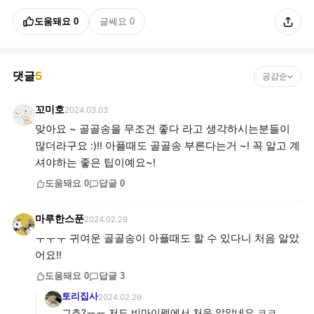
도움돼요
0
글쎄요
0
댓글
5
공감순
꼬미호
2024.03.03
맞아요 ~ 골골송을 무조건 좋다 라고 생각하시는분들이
많더라구요 :)!! 아플때도 골골송 부른다는거 ~! 꼭 알고 계
셔야하는 좋은 팁이예요~!
도움돼요
0
답글
0
마루한스푼
2024.02.29
ㅜㅜㅜ 귀여운 골골송이 아플때도 할 수 있다니 처음 알았
어요!!
도움돼요
0
답글
3
토리집사
2024.02.29
그쵸?ㅠㅠ 저도 비마이펫에서 처음 알았네요 ㅋㅋ