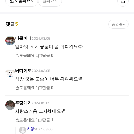
도움돼요
0
글쎄요
0
댓글
5
공감순
나물이네
2024.03.05
엄마얏 ㅎㅎ 궁둥이 넘 귀여워요😍
도움돼요
1
답글
0
버디이모
2024.03.05
식빵 굽는 모습이 너무 귀여워요💜
도움돼요
1
답글
0
푸딩애기
2024.03.05
사랑스러움 그자체네요💕
도움돼요
1
답글
1
쵸렝
2024.03.05