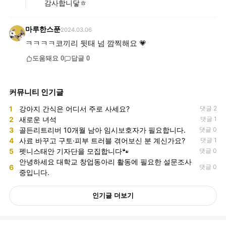
감사합니닿ㅎ
마루한스푼
2024.03.06
ㅋㅋㅋㅋ코끼리 뒷태 넘 깜찍해요 💗
도움돼요
0
답글
0
커뮤니티 인기글
1
강아지 간식은 어디서 주로 사세요?
댓글 2
2
새로운 녀석
댓글 1
3
골든리트리버 10개월 남아 임시보호자가 필요합니다.
댓글 0
4
사료 바꾸고 구토·피부 트러블 겪어보신 분 계신가요?
댓글 1
5
펫니스태안 기자단을 모집합니다🐾
댓글 0
안녕하세요 대학교 창업동아리 활동에 필요한 설문조사
6
댓글 0
중입니다.
인기글 더보기