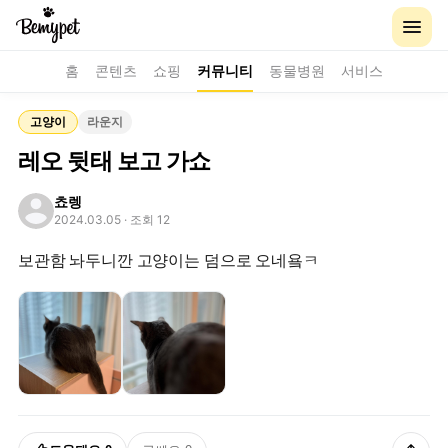
홈
콘텐츠
쇼핑
커뮤니티
동물병원
서비스
고양이
라운지
레오 뒷태 보고 가쇼
쵸렝
2024.03.05
· 조회 12
보관함 놔두니깐 고양이는 덤으로 오네욬ㅋ