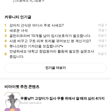
도움돼요
0
답글
0
커뮤니티 인기글
1
강아지 간식은 어디서 주로 사세요?
댓글 2
2
새로운 녀석
댓글 1
3
골든리트리버 10개월 남아 임시보호자가 필요합니다.
댓글 0
4
사료 바꾸고 구토·피부 트러블 겪어보신 분 계신가요?
댓글 1
5
펫니스태안 기자단을 모집합니다🐾
댓글 0
안녕하세요 대학교 창업동아리 활동에 필요한 설문조사
6
댓글 0
중입니다.
인기글 더보기
비마이펫 추천 콘텐츠
무릎냥?! 고양이가 집사 무릎 위에서 잘 때의 심리 4가지
butter pancake