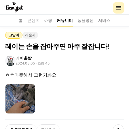
홈
콘텐츠
쇼핑
커뮤니티
동물병원
서비스
고양이
라운지
레이는 손을 잡아주면 아주 잘잡니다!
레이출발
2024.03.05
· 조회 45
ㅎㅎ따뜻해서 그런가봐요