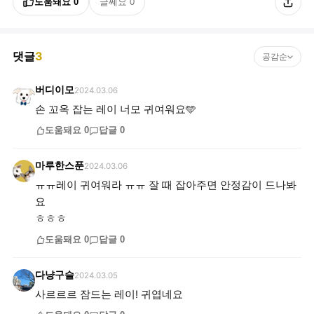
도움돼요
0
글쎄요
0
댓글
3
공감순
버디이모
2024.03.06
손 꼬옥 잡는 레이 너모 귀여워요🩵
도움돼요
0
답글
0
마루한스푼
2024.03.06
ㅠㅠ레이 귀여워라 ㅠㅠ 잘 때 잡아주면 안정감이 드나봐
요
ㅎㅎㅎ
도움돼요
0
답글
0
다냥구슬
2024.03.05
사르르르 잠드는 레이! 귀엽네요