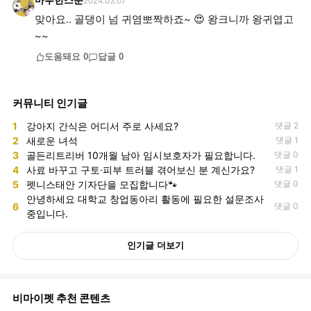
마루한스푼
2024.03.07
맞아요.. 골댕이 넘 귀염뽀짝하죠~ 😍 왕크니까 왕귀엽고
~~
도움돼요
0
답글
0
커뮤니티 인기글
1
강아지 간식은 어디서 주로 사세요?
댓글 2
2
새로운 녀석
댓글 1
3
골든리트리버 10개월 남아 임시보호자가 필요합니다.
댓글 0
4
사료 바꾸고 구토·피부 트러블 겪어보신 분 계신가요?
댓글 1
5
펫니스태안 기자단을 모집합니다🐾
댓글 0
안녕하세요 대학교 창업동아리 활동에 필요한 설문조사
6
댓글 0
중입니다.
인기글 더보기
비마이펫 추천 콘텐츠