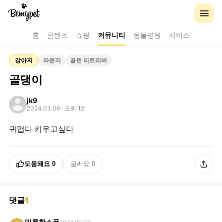
홈
콘텐츠
쇼핑
커뮤니티
동물병원
서비스
강아지
라운지
골든 리트리버
골댕이
jk9
2024.03.06
· 조회 12
귀엽다 키우고싶다
도움돼요
0
글쎄요
0
댓글
1