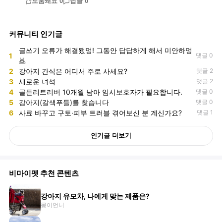
도움돼요
0
답글
0
커뮤니티 인기글
글쓰기 오류가 해결됐멍! 그동안 답답하게 해서 미안하멍
1
댓글 0
🙇
2
강아지 간식은 어디서 주로 사세요?
댓글 2
3
새로운 녀석
댓글 2
4
골든리트리버 10개월 남아 임시보호자가 필요합니다.
댓글 0
5
강아지(갈색푸들)를 찾습니다
댓글 0
6
사료 바꾸고 구토·피부 트러블 겪어보신 분 계신가요?
댓글 1
인기글 더보기
비마이펫 추천 콘텐츠
강아지 유모차, 나에게 맞는 제품은?
몽이언니