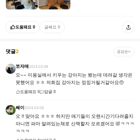
도움돼요
0
글쎄요
0
댓글
2
공감순
쪼자매
2024.03.08
오~~ 미용실에서 키우는 강아지는 봤는데 데려갈 생각은
못했어요 ㅎㅎ 저희집 강아지는 낑낑거릴거같아요🥺
도움돼요
0
답글
0
쎄이
2024.03.08
오 !! 맞아요 ㅎㅎㅎ 하지만 애기들이 오랜시간기다려줄지
아니면 파마 말려있는채로 산책할지 모르겠어요 🤣ㅋㅋㅋ
ㅋㅋㅋ