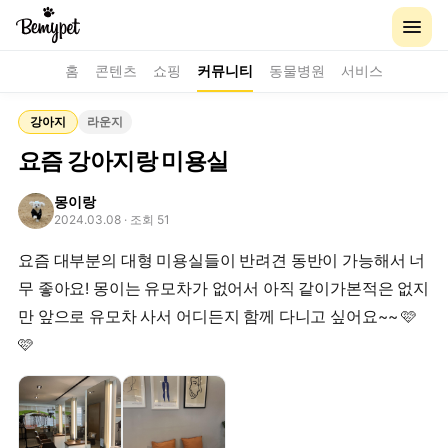
홈
콘텐츠
쇼핑
커뮤니티
동물병원
서비스
강아지
라운지
요즘 강아지랑 미용실
몽이랑
2024.03.08
· 조회 51
요즘 대부분의 대형 미용실들이 반려견 동반이 가능해서 너
무 좋아요! 몽이는 유모차가 없어서 아직 같이가본적은 없지
만 앞으로 유모차 사서 어디든지 함께 다니고 싶어요~~ 🩷
🩷