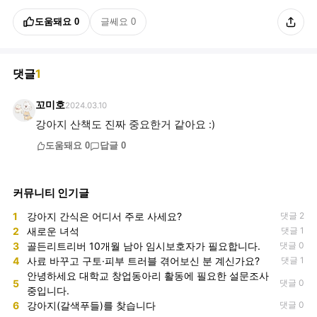
도움돼요
0
글쎄요
0
댓글
1
꼬미호
2024.03.10
강아지 산책도 진짜 중요한거 같아요 :)
도움돼요
0
답글
0
커뮤니티 인기글
1
강아지 간식은 어디서 주로 사세요?
댓글 2
2
새로운 녀석
댓글 1
3
골든리트리버 10개월 남아 임시보호자가 필요합니다.
댓글 0
4
사료 바꾸고 구토·피부 트러블 겪어보신 분 계신가요?
댓글 1
안녕하세요 대학교 창업동아리 활동에 필요한 설문조사
5
댓글 0
중입니다.
6
강아지(갈색푸들)를 찾습니다
댓글 0