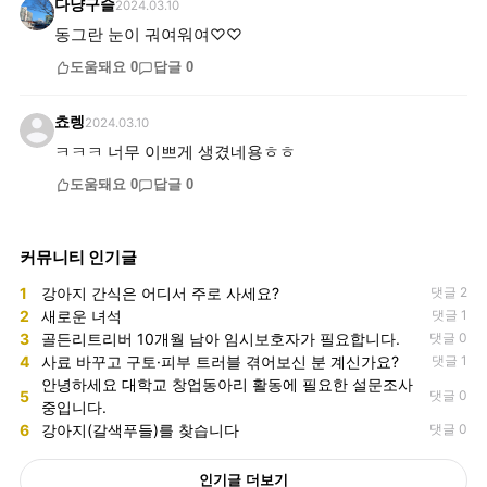
다냥구슬
2024.03.10
동그란 눈이 궈여워여♡♡
도움돼요
0
답글
0
쵸렝
2024.03.10
ㅋㅋㅋ 너무 이쁘게 생겼네용ㅎㅎ
도움돼요
0
답글
0
커뮤니티 인기글
1
강아지 간식은 어디서 주로 사세요?
댓글 2
2
새로운 녀석
댓글 1
3
골든리트리버 10개월 남아 임시보호자가 필요합니다.
댓글 0
4
사료 바꾸고 구토·피부 트러블 겪어보신 분 계신가요?
댓글 1
안녕하세요 대학교 창업동아리 활동에 필요한 설문조사
5
댓글 0
중입니다.
6
강아지(갈색푸들)를 찾습니다
댓글 0
인기글 더보기