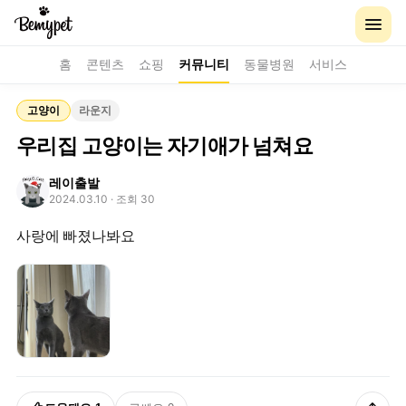
홈
콘텐츠
쇼핑
커뮤니티
동물병원
서비스
고양이
라운지
우리집 고양이는 자기애가 넘쳐요
레이출발
2024.03.10
· 조회 30
사랑에 빠졌나봐요