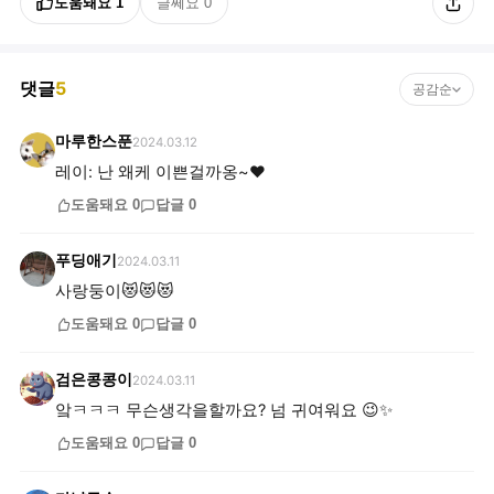
도움돼요
1
글쎄요
0
댓글
5
공감순
마루한스푼
2024.03.12
레이: 난 왜케 이쁜걸까옹~❤
도움돼요
0
답글
0
푸딩애기
2024.03.11
사랑둥이😻😻😻
도움돼요
0
답글
0
검은콩콩이
2024.03.11
앜ㅋㅋㅋ 무슨생각을할까요? 넘 귀여워요 😉✨
도움돼요
0
답글
0