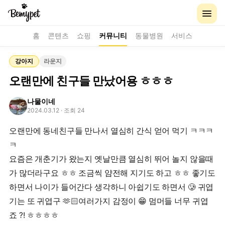
홈
콘텐츠
쇼핑
커뮤니티
동물병원
서비스
강아지
라운지
오랜만에 친구들 만났어용 ㅎㅎㅎ
나물이네
2024.03.12
· 조회 24
오랜만에 동네친구들 만나서 열심히 간식 얻어 먹기 ㅋㅋㅋ
ㅋ
요즘은 개춘기가 왔는지 옛날만큼 열심히 뛰어 놀지 않을때
가 많더라구요 ㅎㅎ 조금씩 얌전해 지기도 하고 ㅎㅎ 좋기도
하면서 나이가 들어간다 생각하니 아쉽기도 하면서 🥲 귀엽
기는 또 귀엽구 🫶🏻여러가지 감정이 😁 멈머들 너무 귀엽