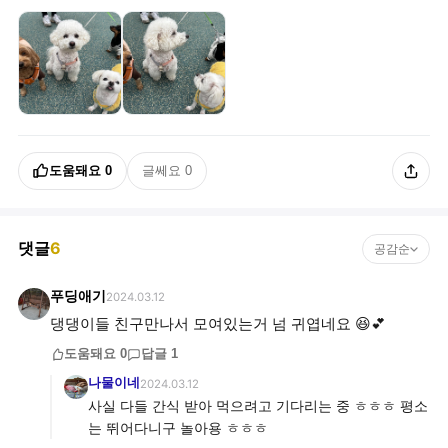
도움돼요
0
글쎄요
0
댓글
6
공감순
푸딩애기
2024.03.12
댕댕이들 친구만나서 모여있는거 넘 귀엽네요 😆💕
도움돼요
0
답글
1
나물이네
2024.03.12
사실 다들 간식 받아 먹으려고 기다리는 중 ㅎㅎㅎ 평소
는 뛰어다니구 놀아용 ㅎㅎㅎ