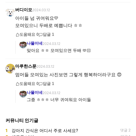
버디이모
2024.03.12
아이들 넘 귀여워요💛
모여있으니 두배로 예쁩니다 ㅎㅎ
도움돼요
0
답글
1
나물이네
2024.03.12
맞아요 ㅎㅎ 모여있으면 두배 🫶🏻
마루한스푼
2024.03.12
멈머들 모여있는 사진보면 그렇게 행복하더라구요 😍
도움돼요
0
답글
1
나물이네
2024.03.12
그죵 ㅎㅎㅎ 너무 귀여워요 아이들
커뮤니티 인기글
1
강아지 간식은 어디서 주로 사세요?
댓글 2