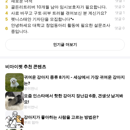
2
새로운 녀석
댓글 1
3
골든리트리버 10개월 남아 임시보호자가 필요합니다.
댓글 0
4
사료 바꾸고 구토·피부 트러블 겪어보신 분 계신가요?
댓글 1
5
펫니스태안 기자단을 모집합니다🐾
댓글 0
안녕하세요 대학교 창업동아리 활동에 필요한 설문조사
6
댓글 0
중입니다.
인기글 더보기
비마이펫 추천 콘텐츠
귀여운 강아지 종류 8가지 - 세상에서 가장 귀여운 강아지
는?
몽이언니
요즘 인스타에서 핫한 강아지 장난감 6종, 견생샷 남겨봐
요!
몽이언니
강아지가 좋아하는 사람을 고르는 방법은?
루피 엄마